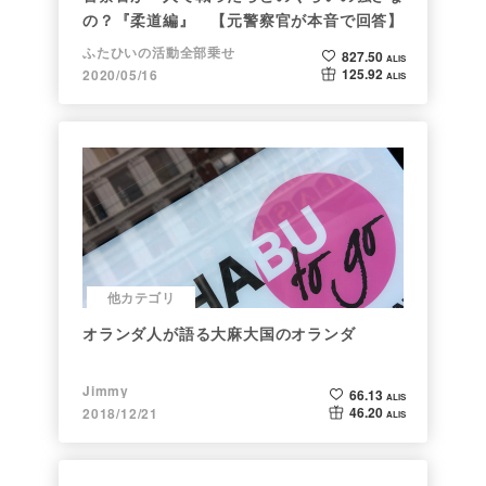
の？『柔道編』 【元警察官が本音で回答】
ふたひいの活動全部乗せ
827.50
ALIS
125.92
2020/05/16
ALIS
他カテゴリ
オランダ人が語る大麻大国のオランダ
Jimmy
66.13
ALIS
46.20
2018/12/21
ALIS