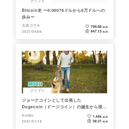
クリプト
Bitcoin史 〜0.00076ドルから6万ドルへの
歩み〜
大田コウキ
799.98
ALIS
947.13
2021/04/06
ALIS
クリプト
ジョークコインとして出発した
Dogecoin（ドージコイン）の誕生から現在
まで。注目される非証券性🐶
Konbu
1.44k
ALIS
38.31
2021/01/19
ALIS