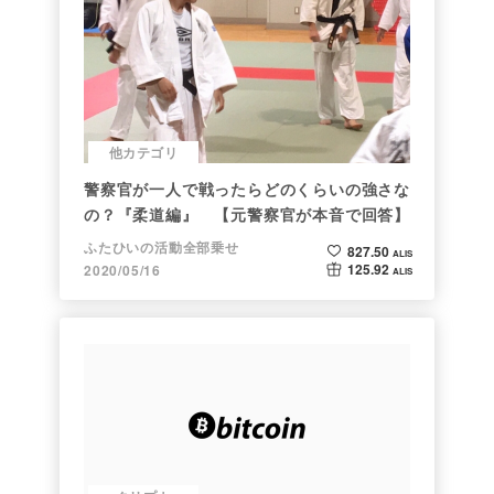
他カテゴリ
警察官が一人で戦ったらどのくらいの強さな
の？『柔道編』 【元警察官が本音で回答】
ふたひいの活動全部乗せ
827.50
ALIS
125.92
2020/05/16
ALIS