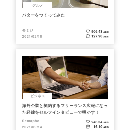
グルメ
バターをつくってみた
モミジ
906.43
ALIS
127.90
2021/02/18
ALIS
ビジネス
海外企業と契約するフリーランス広報になっ
た経緯をセルフインタビューで明かす！
Semapho
246.34
ALIS
16.10
2021/09/14
ALIS