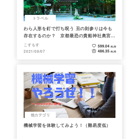
トラベル
わら人形を釘で打ち呪う 丑の刻参りは今も
存在するのか？ 京都最恐の貴船神社奥宮を
調べた
こすもす
599.04
ALIS
486.35
2021/08/07
ALIS
他カテゴリ
機械学習を体験してみよう！（難易度低）