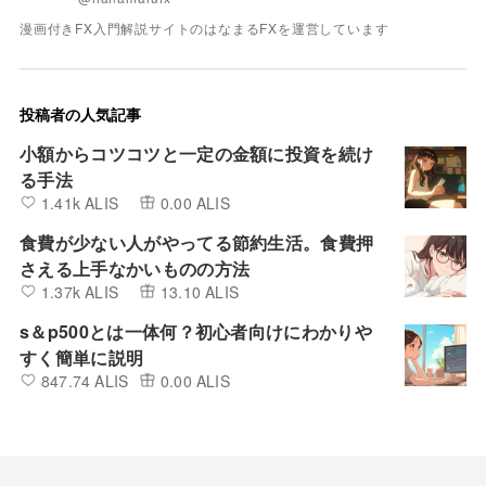
漫画付きFX入門解説サイトのはなまるFXを運営しています
投稿者の人気記事
小額からコツコツと一定の金額に投資を続け
る手法
1.41k ALIS
0.00 ALIS
食費が少ない人がやってる節約生活。食費押
さえる上手なかいものの方法
1.37k ALIS
13.10 ALIS
s＆p500とは一体何？初心者向けにわかりや
すく簡単に説明
847.74 ALIS
0.00 ALIS