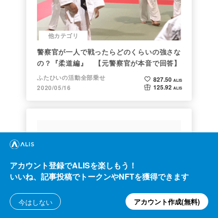
他カテゴリ
警察官が一人で戦ったらどのくらいの強さな
の？『柔道編』 【元警察官が本音で回答】
ふたひいの活動全部乗せ
827.50
ALIS
125.92
2020/05/16
ALIS
アカウント登録でALISを楽しもう！
いいね、記事投稿でトークンやNFTを獲得できます
クリプト
アカウント作成(無料)
今はしない
Bitcoin史 〜0.00076ドルから6万ドルへの
歩み〜