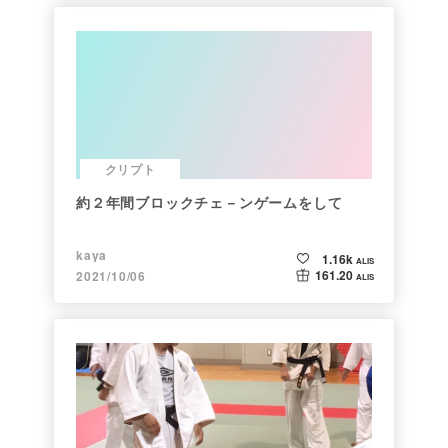
クリプト
約２年間ブロックチェ－ンゲームをして
kaya
1.16k
ALIS
161.20
2021/10/06
ALIS