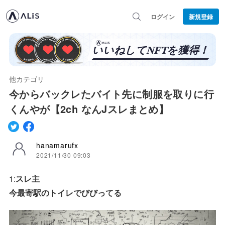
ログイン
新規登録
他カテゴリ
今からバックレたバイト先に制服を取りに行
くんやが【2ch なんJスレまとめ】
hanamarufx
2021/11/30 09:03
1:
スレ主
今最寄駅のトイレでびびってる