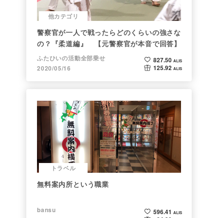
他カテゴリ
警察官が一人で戦ったらどのくらいの強さな
の？『柔道編』 【元警察官が本音で回答】
ふたひいの活動全部乗せ
827.50
ALIS
125.92
2020/05/16
ALIS
トラベル
無料案内所という職業
bansu
596.41
ALIS