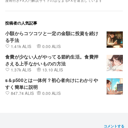
漫画付きFX入門解説サイトのはなまるFXを運営しています
投稿者の人気記事
小額からコツコツと一定の金額に投資を続け
る手法
1.41k ALIS
0.00 ALIS
食費が少ない人がやってる節約生活。食費押
さえる上手なかいものの方法
1.37k ALIS
13.10 ALIS
s＆p500とは一体何？初心者向けにわかりや
すく簡単に説明
847.74 ALIS
0.00 ALIS
コメントする