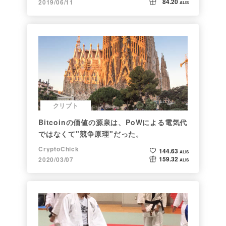
84.20
2019/06/11
ALIS
クリプト
Bitcoinの価値の源泉は、PoWによる電気代
ではなくて"競争原理"だった。
CryptoChick
144.63
ALIS
159.32
2020/03/07
ALIS