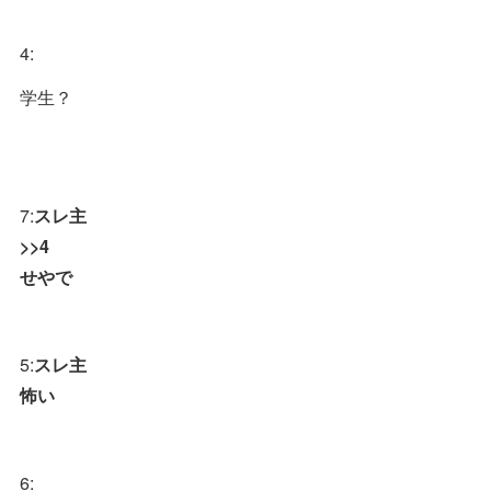
4:
学生？
7:
スレ主
>>4
せやで
5:
スレ主
怖い
6: