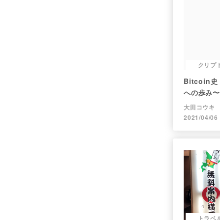
クリプ
Bitcoin
への歩み〜
大田コウキ
2021/04/06
トラベ