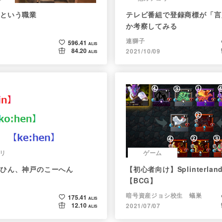
という職業
テレビ番組で登録商標が「言
か考察してみる
連獅子
596.41
ALIS
84.20
2021/10/09
ALIS
リ
ゲーム
ひん、神戸のこーへん
【初心者向け】Splinterla
【BCG】
暗号資産ジョシ校生 蟻巣
175.41
ALIS
12.10
2021/07/07
ALIS