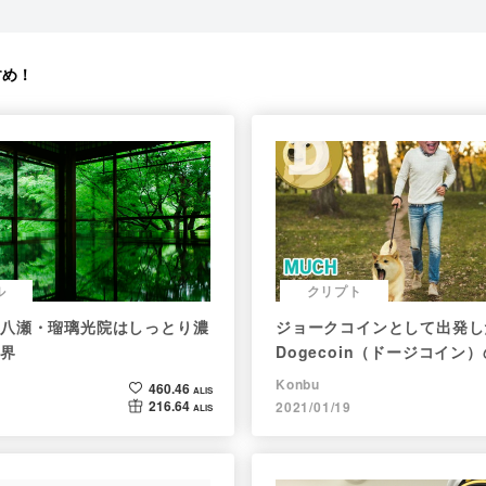
すめ！
ル
クリプト
八瀬・瑠璃光院はしっとり濃
ジョークコインとして出発し
界
Dogecoin（ドージコイン
現在まで。注目される非証券
Konbu
460.46
ALIS
216.64
2021/01/19
ALIS