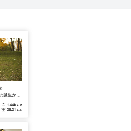
た
）の誕生から
性🐶
1.44k
ALIS
38.31
ALIS