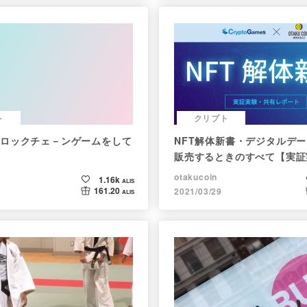
ト
クリプト
ロックチェ－ンゲームをして
NFT解体新書・デジタルデー
販売するときのすべて【実証
レポート】
otakucoin
1.16k
ALIS
161.20
2021/03/29
ALIS