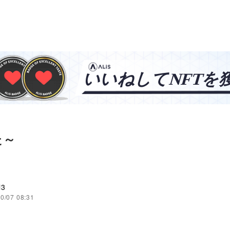
た～
i3
0/07 08:31