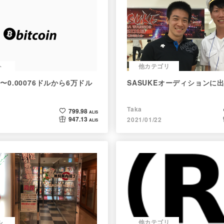
ト
他カテゴリ
史 〜0.00076ドルから6万ドル
SASUKEオーディションに
Taka
799.98
ALIS
947.13
2021/01/22
ALIS
ル
他カテゴリ