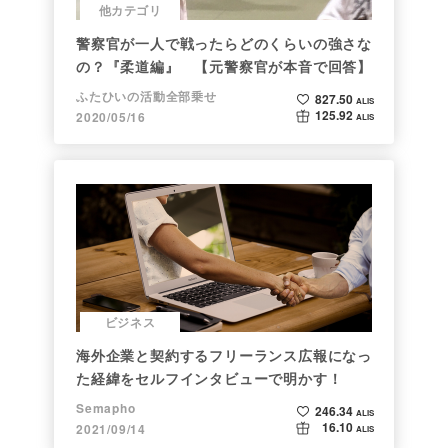
他カテゴリ
警察官が一人で戦ったらどのくらいの強さな
の？『柔道編』 【元警察官が本音で回答】
ふたひいの活動全部乗せ
827.50
ALIS
125.92
2020/05/16
ALIS
ビジネス
海外企業と契約するフリーランス広報になっ
た経緯をセルフインタビューで明かす！
Semapho
246.34
ALIS
16.10
2021/09/14
ALIS