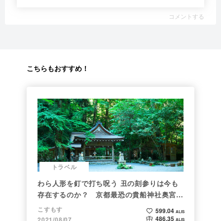
コメントする
こちらもおすすめ！
トラベル
わら人形を釘で打ち呪う 丑の刻参りは今も
存在するのか？ 京都最恐の貴船神社奥宮を
調べた
こすもす
599.04
ALIS
486.35
2021/08/07
ALIS