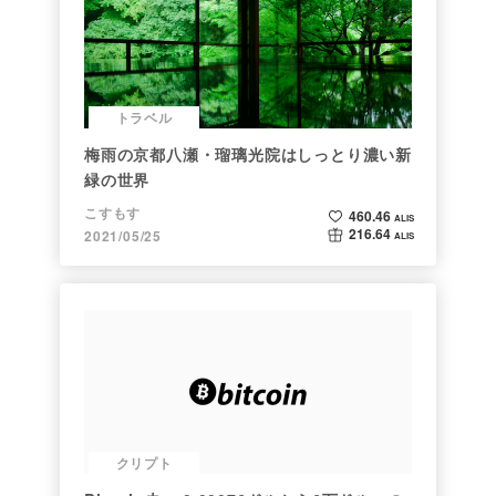
トラベル
梅雨の京都八瀬・瑠璃光院はしっとり濃い新
緑の世界
こすもす
460.46
ALIS
216.64
2021/05/25
ALIS
クリプト