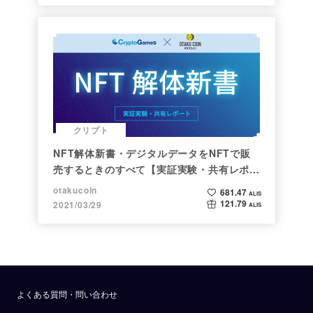
クリプト
NFT解体新書・デジタルデータをNFTで販
売するときのすべて【実証実験・共有レポー
ト】
otakucoin
681.47
ALIS
121.79
2021/03/29
ALIS
よくある質問・問い合わせ