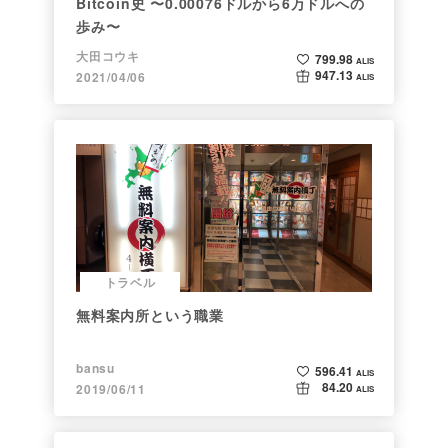
Bitcoin史 〜0.00076ドルから6万ドルへの
歩み〜
大田コウキ
799.98
ALIS
947.13
2021/04/06
ALIS
トラベル
無料案内所という職業
bansu
596.41
ALIS
84.20
2019/06/11
ALIS