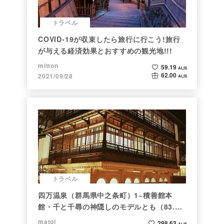
トラベル
COVID-19が収束したら旅行に行こう!旅行
が与える経済効果とおすすめの観光地!!!
mitton
59.19
ALIS
62.00
2021/09/28
ALIS
トラベル
四万温泉（群馬県中之条町）1~積善館本
館・千と千尋の神隠しのモデルとも（83.と
らべるショット）
matol
298.63
ALIS