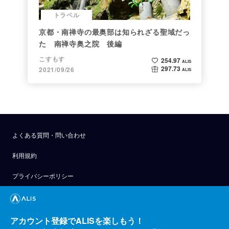
トラベル
京都・南禅寺の最奥部は知られざる聖域だっ
た 南禅寺奥之院 後編
こすもす
254.97
ALIS
297.73
2021/09/26
ALIS
よくある質問・問い合わせ
利用規約
プライバシーポリシー
公式アナウンス
技術ブログ
アカウント登録でALISを楽しもう！