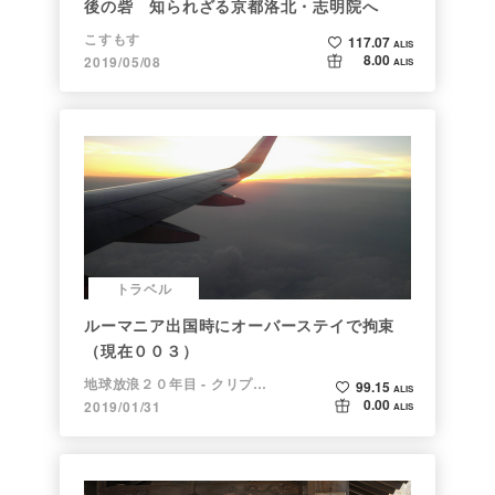
後の砦 知られざる京都洛北・志明院へ
こすもす
117.07
ALIS
8.00
2019/05/08
ALIS
トラベル
ルーマニア出国時にオーバーステイで拘束
（現在００３）
地球放浪２０年目 - クリプトラベラー
99.15
ALIS
0.00
2019/01/31
ALIS