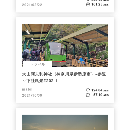
161.25
2021/03/22
ALIS
トラベル
大山阿夫利神社（神奈川県伊勢原市）~参道
～下社風景#202-1
matol
124.04
ALIS
57.10
2021/10/09
ALIS