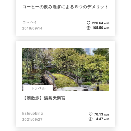
コーヒーの飲み過ぎによる５つのデメリット
コ～ヘイ
220.64
ALIS
105.50
2018/09/14
ALIS
トラベル
【朝散歩】湯島天満宮
katsuoking
70.13
ALIS
4.47
2021/09/27
ALIS