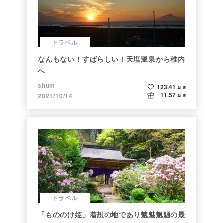
トラベル
なんもない！すばらしい！天塩温泉から稚内
へ
shum
123.41
ALIS
11.57
2021/10/14
ALIS
トラベル
「もののけ姫」着想の地であり魑魅魍魎の最