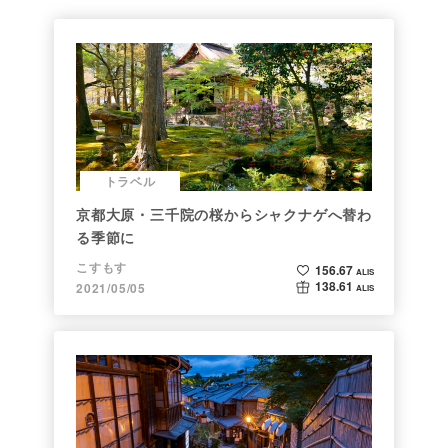
トラベル
京都大原・三千院の桜からシャクナゲへ替わ
る季節に
こすもす
156.67
ALIS
138.61
2021/05/05
ALIS