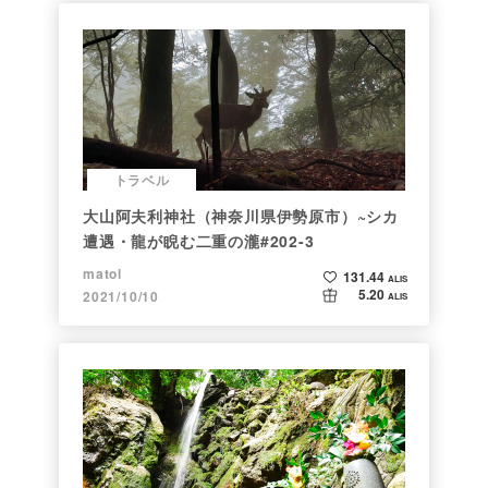
トラベル
大山阿夫利神社（神奈川県伊勢原市）~シカ
遭遇・龍が睨む二重の瀧#202-3
matol
131.44
ALIS
5.20
2021/10/10
ALIS