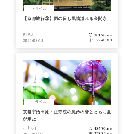
トラベル
【京都旅行②】雨の日も風情溢れる金閣寺
KTAG
161.98
ALIS
22.40
2021/08/18
ALIS
トラベル
京都宇治田原・正寿院の風鈴の音とともに夏
が来た
こすもす
484.70
ALIS
232.25
2021/07/21
ALIS