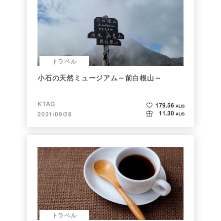
トラベル
小石の天然ミュージアム～前白根山～
KTAG
179.56
ALIS
11.30
2021/09/28
ALIS
トラベル