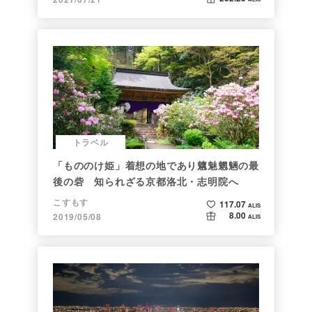
トラベル
「もののけ姫」着想の地であり魑魅魍魎の最
後の砦 知られざる京都洛北・志明院へ
こすもす
117.07
ALIS
8.00
2019/05/08
ALIS