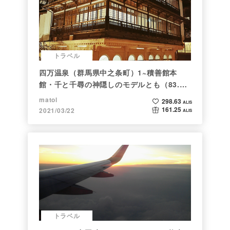
トラベル
四万温泉（群馬県中之条町）1~積善館本
館・千と千尋の神隠しのモデルとも（83.と
らべるショット）
matol
298.63
ALIS
161.25
2021/03/22
ALIS
トラベル