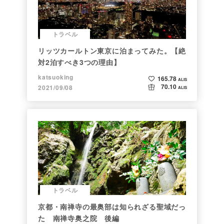
トラベル
リッツカールトン東京に泊まってみた。【絶
対2泊すべき3つの理由】
katsuoking
165.78
ALIS
70.10
2021/09/08
ALIS
トラベル
京都・南禅寺の最奥部は知られざる聖域だっ
た 南禅寺奥之院 後編