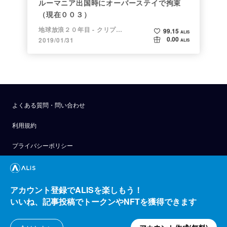
ルーマニア出国時にオーバーステイで拘束
（現在００３）
地球放浪２０年目 - クリプトラベラー
99.15
ALIS
0.00
2019/01/31
ALIS
よくある質問・問い合わせ
利用規約
プライバシーポリシー
公式アナウンス
技術ブログ
アカウント登録でALISを楽しもう！
いいね、記事投稿でトークンやNFTを獲得できます
API
運営会社