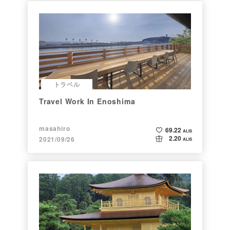
トラベル
Travel Work In Enoshima
masahiro
69.22
ALIS
2.20
2021/09/26
ALIS