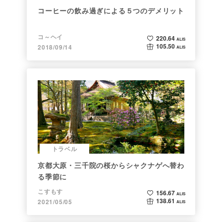
コーヒーの飲み過ぎによる５つのデメリット
コ～ヘイ
220.64
ALIS
105.50
2018/09/14
ALIS
トラベル
京都大原・三千院の桜からシャクナゲへ替わ
る季節に
こすもす
156.67
ALIS
138.61
2021/05/05
ALIS