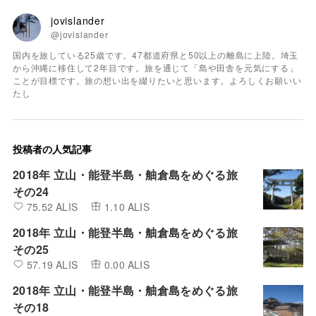
jovislander
@jovislander
国内を旅している25歳です。47都道府県と50以上の離島に上陸。埼玉
から沖縄に移住して2年目です。旅を通じて「島や田舎を元気にする」
ことが目標です。旅の想い出を綴りたいと思います。よろしくお願いい
たし
投稿者の人気記事
2018年 立山・能登半島・舳倉島をめぐる旅
その24
75.52 ALIS
1.10 ALIS
2018年 立山・能登半島・舳倉島をめぐる旅
その25
57.19 ALIS
0.00 ALIS
2018年 立山・能登半島・舳倉島をめぐる旅
その18