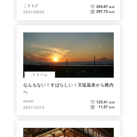
こすもす
254.97
ALIS
297.73
2021/09/26
ALIS
トラベル
なんもない！すばらしい！天塩温泉から稚内
へ
shum
123.41
ALIS
11.57
2021/10/14
ALIS