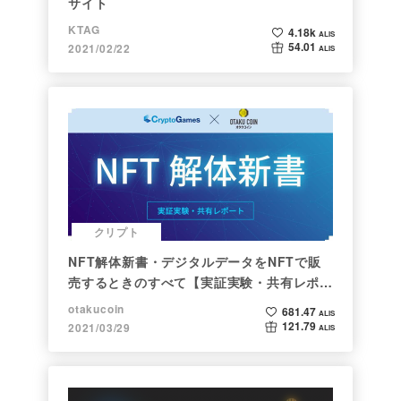
サイト
KTAG
4.18k
ALIS
54.01
2021/02/22
ALIS
クリプト
NFT解体新書・デジタルデータをNFTで販
売するときのすべて【実証実験・共有レポー
ト】
otakucoin
681.47
ALIS
121.79
2021/03/29
ALIS