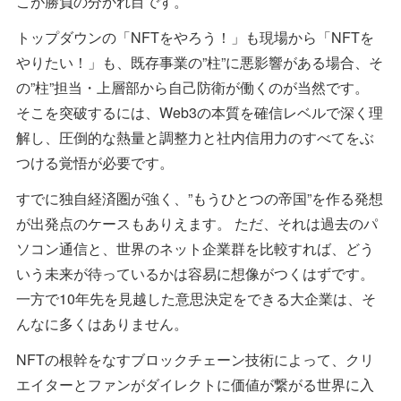
こが勝負の分かれ目です。
トップダウンの「NFTをやろう！」も現場から「NFTを
やりたい！」も、既存事業の”柱”に悪影響がある場合、そ
の”柱”担当・上層部から自己防衛が働くのが当然です。
そこを突破するには、Web3の本質を確信レベルで深く理
解し、圧倒的な熱量と調整力と社内信用力のすべてをぶ
つける覚悟が必要です。
すでに独自経済圏が強く、”もうひとつの帝国”を作る発想
が出発点のケースもありえます。 ただ、それは過去のパ
ソコン通信と、世界のネット企業群を比較すれば、どう
いう未来が待っているかは容易に想像がつくはずです。
一方で10年先を見越した意思決定をできる大企業は、そ
んなに多くはありません。
NFTの根幹をなすブロックチェーン技術によって、クリ
エイターとファンがダイレクトに価値が繋がる世界に入