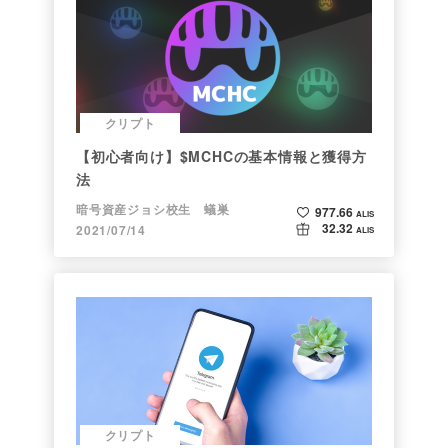
クリプト
【初心者向け】$MCHCの基本情報と獲得方
法
暗号資産ジョシ校生 蟻巣
977.66
ALIS
32.32
2021/07/14
ALIS
クリプト