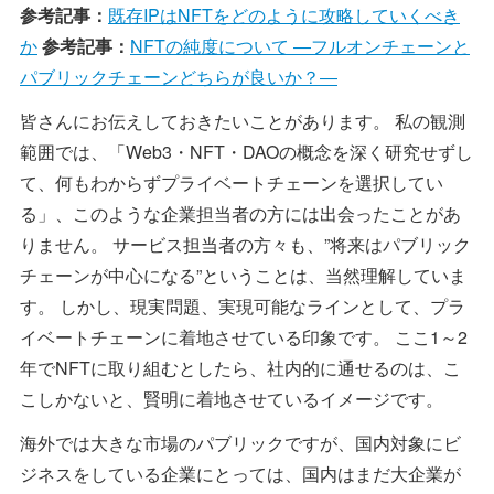
参考記事：
既存IPはNFTをどのように攻略していくべき
か
参考記事：
NFTの純度について ―フルオンチェーンと
パブリックチェーンどちらが良いか？―
皆さんにお伝えしておきたいことがあります。 私の観測
範囲では、「Web3・NFT・DAOの概念を深く研究せずし
て、何もわからずプライベートチェーンを選択してい
る」、このような企業担当者の方には出会ったことがあ
りません。 サービス担当者の方々も、”将来はパブリック
チェーンが中心になる”ということは、当然理解していま
す。 しかし、現実問題、実現可能なラインとして、プラ
イベートチェーンに着地させている印象です。 ここ1～2
年でNFTに取り組むとしたら、社内的に通せるのは、こ
こしかないと、賢明に着地させているイメージです。
海外では大きな市場のパブリックですが、国内対象にビ
ジネスをしている企業にとっては、国内はまだ大企業が