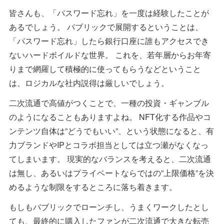
皆さんも、「パスワード忘れ」を一度は経験したことが
あるでしょう。 パブリックで展開するということは、
「パスワード忘れ」したら銀行口座に誰もアクセスでき
ないハードボイルドな世界。 これを、若年層からお年寄
りまで網羅して積極的に使ってもらうなどということ
は、ロジカルな社内説得は厳しいでしょう。
二次流通で高値がつくことで、一種の投資・ギャンブル
のようになることもありますよね。 NFT化する作品やコ
ンテンツ自体は”どうでもいい”、という状態になると、有
力ブランドやIPとコラボ担当としては立つ瀬がなくなっ
てしまいます。 現実的なバランスを考えると、二次流通
は無し、あるいはプライベートならではの”上限価格”を決
めるような制限をするところに落ち着きます。
もしもパブリックでローンチし、うまくワークしたとし
ても、最終的に購入したファンが二次流通で大きな転売