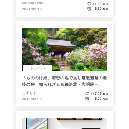
Merkmal205
11.03
ALIS
6.10
2021/02/19
ALIS
トラベル
「もののけ姫」着想の地であり魑魅魍魎の最
後の砦 知られざる京都洛北・志明院へ
こすもす
117.07
ALIS
8.00
2019/05/08
ALIS