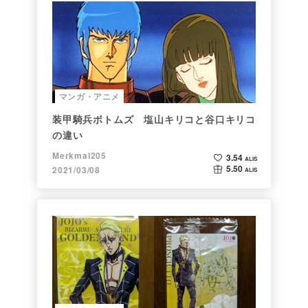
マンガ・アニメ
装甲騎兵ボトムズ 塩山キリコと谷口キリコ
の違い
Merkmal205
3.54
ALIS
5.50
2021/03/08
ALIS