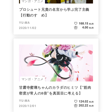
マンガ・アニメ
プロシュート兄貴の名言から学ぶ完了主義
【行動のすゝめ】
YU-MA
168.15
ALIS
4.00
2020/11/02
ALIS
マンガ・アニメ
甘露寺蜜璃ちゃんのカラダのヒミツ【”筋肉
密度が常人の8倍”を真面目に考える】
YU-MA
124.02
ALIS
202.22
2020/12/01
ALIS