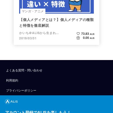
マンガ・アニメ
【個人メディアとは？】個人メディアの種類
と特徴を徹底解説
かいち＠ALISから生まれた漫画家
73.83
ALIS
0.00
2019/03/31
ALIS
よくある質問・問い合わせ
利用規約
プライバシーポリシー
公式アナウンス
技術ブログ
アカウント登録でALISを楽しもう！