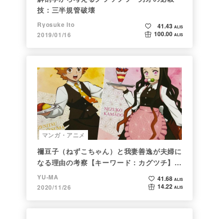
技：三半規管破壊
Ryosuke Ito
41.43
ALIS
100.00
2019/01/16
ALIS
マンガ・アニメ
禰豆子（ねずこちゃん）と我妻善逸が夫婦に
なる理由の考察【キーワード：カグツチ】＜
後編＞
YU-MA
41.68
ALIS
14.22
2020/11/26
ALIS