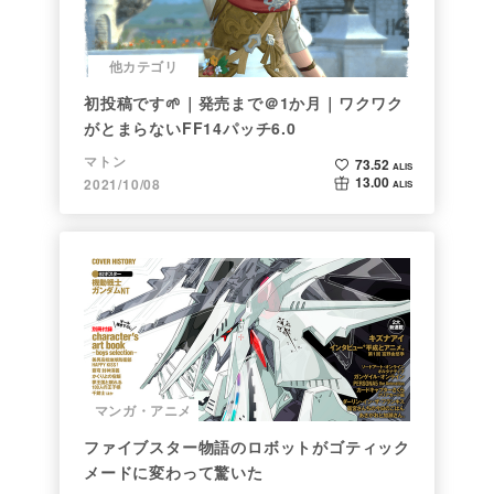
他カテゴリ
初投稿です🌱｜発売まで＠1か月｜ワクワク
がとまらないFF14パッチ6.0
マトン
73.52
ALIS
13.00
2021/10/08
ALIS
マンガ・アニメ
ファイブスター物語のロボットがゴティック
メードに変わって驚いた