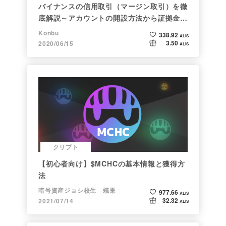
バイナンスの信用取引（マージン取引）を徹
底解説～アカウントの開設方法から証拠金計
算例まで～
Konbu
338.92
ALIS
3.50
2020/06/15
ALIS
クリプト
【初心者向け】$MCHCの基本情報と獲得方
法
暗号資産ジョシ校生 蟻巣
977.66
ALIS
32.32
2021/07/14
ALIS