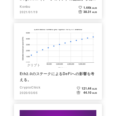
まで。注目される非証券性🐶
Konbu
1.44k
ALIS
38.31
2021/01/19
ALIS
クリプト
Eth2.0のステークによるDeFiへの影響を考
える。
CryptoChick
121.44
ALIS
44.10
2020/03/05
ALIS