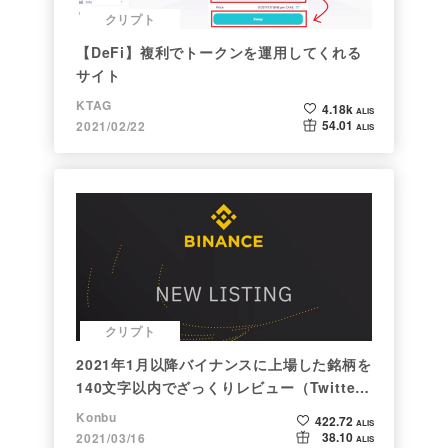
クリプト
【DeFi】複利でトークンを運用してくれる
サイト
KTAG
4.18k
ALIS
54.01
2021/02/22
ALIS
クリプト
2021年1月以降バイナンスに上場した銘柄を
140文字以内でざっくりレビュー（Twitter
向け情報まとめ）
Konbu
422.72
ALIS
38.10
2021/03/16
ALIS