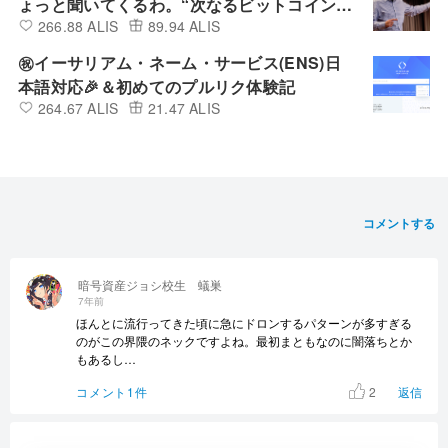
ょっと聞いてくるわ。“次なるビットコインは
266.88 ALIS
89.94 ALIS
何か？” Vol.4
㊗イーサリアム・ネーム・サービス(ENS)日
本語対応🎉＆初めてのプルリク体験記
264.67 ALIS
21.47 ALIS
コメントする
暗号資産ジョシ校生 蟻巣
7年前
ほんとに流行ってきた頃に急にドロンするパターンが多すぎる
のがこの界隈のネックですよね。最初まともなのに闇落ちとか
もあるし…
2
コメント1件
返信