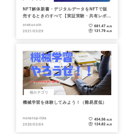
NFT解体新書・デジタルデータをNFTで販
売するときのすべて【実証実験・共有レポー
ト】
otakucoin
681.47
ALIS
121.79
2021/03/29
ALIS
他カテゴリ
機械学習を体験してみよう！（難易度低）
nonstop-iida
454.56
ALIS
124.82
2020/03/04
ALIS