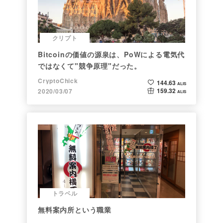
クリプト
Bitcoinの価値の源泉は、PoWによる電気代
ではなくて"競争原理"だった。
CryptoChick
144.63
ALIS
159.32
2020/03/07
ALIS
トラベル
無料案内所という職業