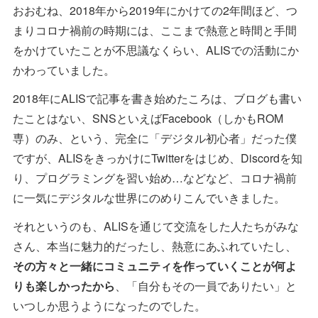
おおむね、2018年から2019年にかけての2年間ほど、つ
まりコロナ禍前の時期には、ここまで熱意と時間と手間
をかけていたことが不思議なくらい、ALISでの活動にか
かわっていました。
2018年にALISで記事を書き始めたころは、ブログも書い
たことはない、SNSといえばFacebook（しかもROM
専）のみ、という、完全に「デジタル初心者」だった僕
ですが、ALISをきっかけにTwitterをはじめ、Discordを知
り、プログラミングを習い始め…などなど、コロナ禍前
に一気にデジタルな世界にのめりこんでいきました。
それというのも、ALISを通じて交流をした人たちがみな
さん、本当に魅力的だったし、熱意にあふれていたし、
その方々と一緒にコミュニティを作っていくことが何よ
りも楽しかったから
、「自分もその一員でありたい」と
いつしか思うようになったのでした。