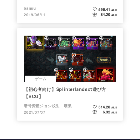
bansu
596.41
ALIS
84.20
2019/06/11
ALIS
ゲーム
【初心者向け】Splinterlandsの遊び方
【BCG】
暗号資産ジョシ校生 蟻巣
514.28
ALIS
6.32
2021/07/07
ALIS