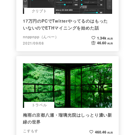
クリプト
17万円のPCでTwitterやってるのはもった
いないのでETHマイニングを始めた話
nnppnpp（んぺー）
1.34k
ALIS
46.60
2021/09/08
ALIS
トラベル
梅雨の京都八瀬・瑠璃光院はしっとり濃い新
緑の世界
こすもす
460.46
ALIS