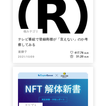
他カテゴリ
テレビ番組で登録商標が「言えない」のか考
察してみる
連獅子
417.76
ALIS
31.20
2021/10/09
ALIS
クリプト