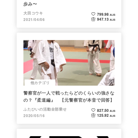
歩み〜
大田コウキ
799.98
ALIS
947.13
2021/04/06
ALIS
他カテゴリ
警察官が一人で戦ったらどのくらいの強さな
の？『柔道編』 【元警察官が本音で回答】
ふたひいの活動全部乗せ
827.50
ALIS
125.92
2020/05/16
ALIS