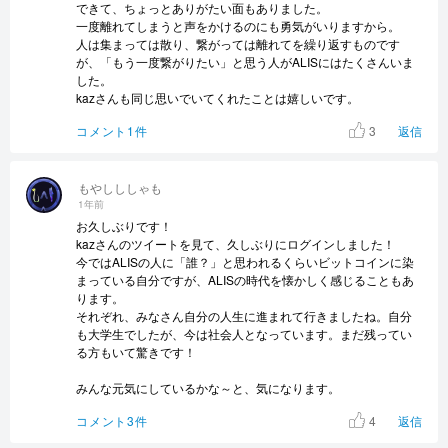
できて、ちょっとありがたい面もありました。
一度離れてしまうと声をかけるのにも勇気がいりますから。
人は集まっては散り、繋がっては離れてを繰り返すものです
が、「もう一度繋がりたい」と思う人がALISにはたくさんいま
した。
kazさんも同じ思いでいてくれたことは嬉しいです。
3
コメント1件
返信
もやしししゃも
1年前
お久しぶりです！
kazさんのツイートを見て、久しぶりにログインしました！
今ではALISの人に「誰？」と思われるくらいビットコインに染
まっている自分ですが、ALISの時代を懐かしく感じることもあ
ります。
それぞれ、みなさん自分の人生に進まれて行きましたね。自分
も大学生でしたが、今は社会人となっています。まだ残ってい
る方もいて驚きです！
みんな元気にしているかな～と、気になります。
4
コメント3件
返信