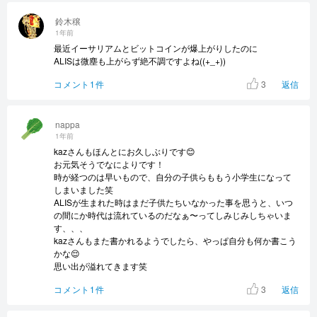
鈴木穣
1年前
最近イーサリアムとビットコインが爆上がりしたのに
ALISは微塵も上がらず絶不調ですよね((+_+))
3
コメント1件
返信
nappa
1年前
kazさんもほんとにお久しぶりです😊
お元気そうでなによりです！
時が経つのは早いもので、自分の子供らももう小学生になって
しまいました笑
ALISが生まれた時はまだ子供たちいなかった事を思うと、いつ
の間にか時代は流れているのだなぁ〜ってしみじみしちゃいま
す、、、
kazさんもまた書かれるようでしたら、やっぱ自分も何か書こう
かな😌
思い出が溢れてきます笑
3
コメント1件
返信