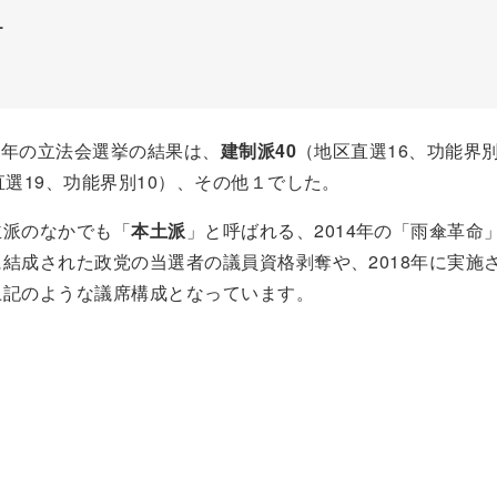
１
16年の立法会選挙の結果は、
建制派40
（地区直選16、功能界別
直選19、功能界別10）、その他１でした。
主派のなかでも「
本土派
」と呼ばれる、2014年の「雨傘革命
結成された政党の当選者の議員資格剥奪や、2018年に実施
上記のような議席構成となっています。