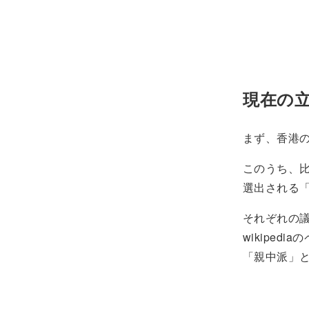
現在の
まず、香港
このうち、
選出される
それぞれの
wikipe
「親中派」