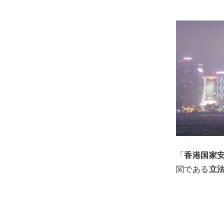
「
香港国家
関である
立