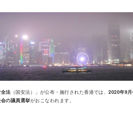
安全法
（国安法）」が公布・施行された香港では、
2020年9
法会の議員選挙
がおこなわれます。