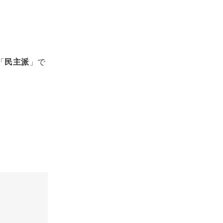
「
民主派
」で