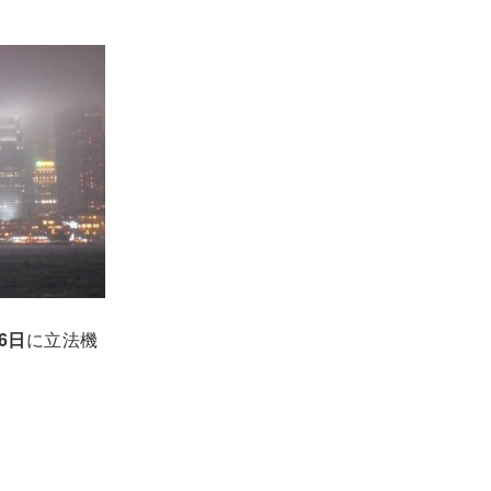
月6日
に立法機