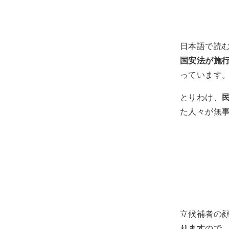
日本語で読
国安法が施
っています
とりわけ、
た人々が無
立候補者の
ります
ので