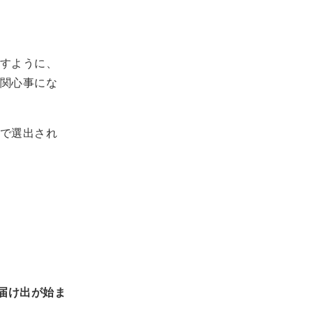
すように、
関心事にな
で選出され
の届け出が始ま
。