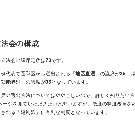
立法会の構成
の立法会の議席定数は
70
です。
比例代表で選挙区から選出される「
地区直選
」の議席が
35
、
「
功能界別
」の議席が
35
となっています。
議席の選出方法についてはややこしいので、詳しく知りたい方
diaのページを見ていただきたいと思いますが、幾度の制度改革
とされる「建制派」に有利な制度となっています。