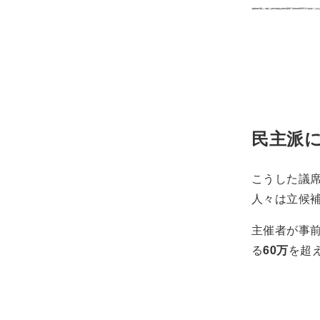
民主派
こうした議
人々は立候
主催者が事
る
60万
を超