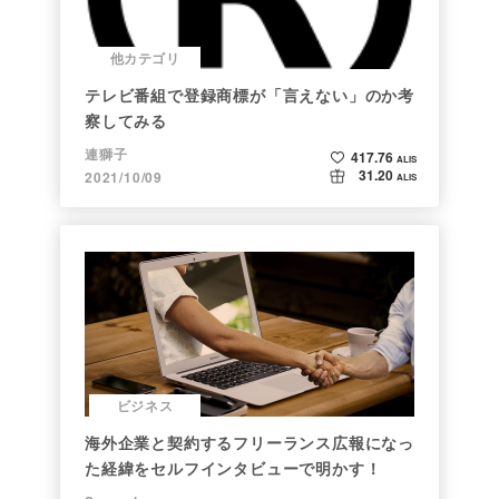
他カテゴリ
テレビ番組で登録商標が「言えない」のか考
察してみる
連獅子
417.76
ALIS
31.20
2021/10/09
ALIS
ビジネス
海外企業と契約するフリーランス広報になっ
た経緯をセルフインタビューで明かす！