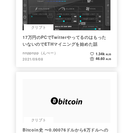
クリプト
17万円のPCでTwitterやってるのはもった
いないのでETHマイニングを始めた話
nnppnpp（んぺー）
1.34k
ALIS
46.60
2021/09/08
ALIS
クリプト
Bitcoin史 〜0.00076ドルから6万ドルへの