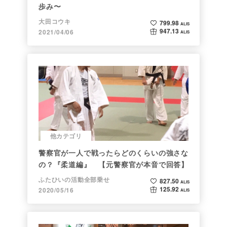
歩み〜
大田コウキ
799.98
ALIS
947.13
2021/04/06
ALIS
他カテゴリ
警察官が一人で戦ったらどのくらいの強さな
の？『柔道編』 【元警察官が本音で回答】
ふたひいの活動全部乗せ
827.50
ALIS
125.92
2020/05/16
ALIS