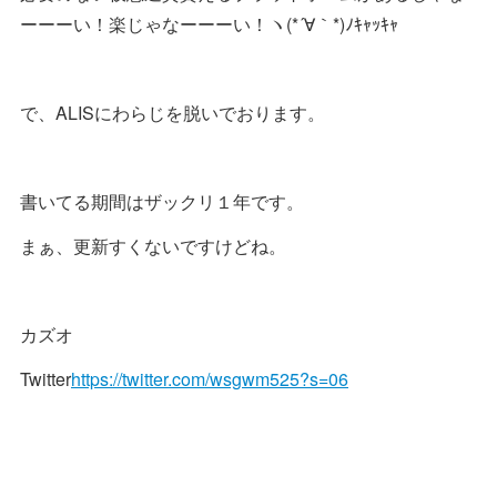
ーーーい！楽じゃなーーーい！ヽ(*´∀｀*)ﾉｷｬｯｷｬ
で、ALISにわらじを脱いでおります。
書いてる期間はザックリ１年です。
まぁ、更新すくないですけどね。
カズオ
Twitter
https://twitter.com/wsgwm525?s=06