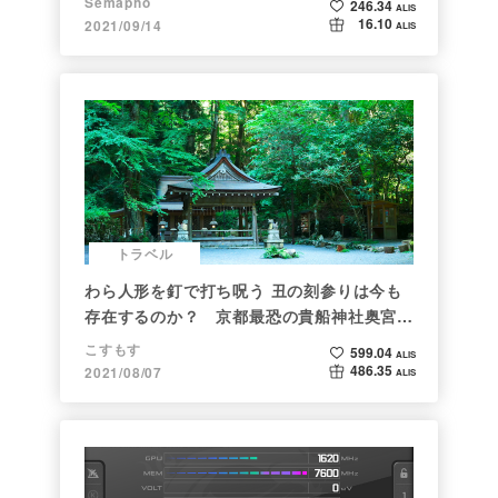
Semapho
246.34
ALIS
16.10
2021/09/14
ALIS
トラベル
わら人形を釘で打ち呪う 丑の刻参りは今も
存在するのか？ 京都最恐の貴船神社奥宮を
調べた
こすもす
599.04
ALIS
486.35
2021/08/07
ALIS