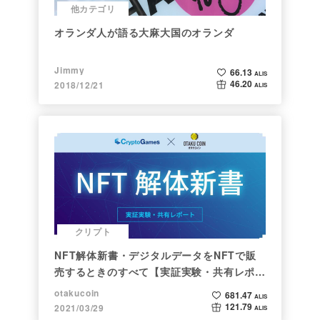
他カテゴリ
オランダ人が語る大麻大国のオランダ
Jimmy
66.13
ALIS
46.20
2018/12/21
ALIS
クリプト
NFT解体新書・デジタルデータをNFTで販
売するときのすべて【実証実験・共有レポー
ト】
otakucoin
681.47
ALIS
121.79
2021/03/29
ALIS