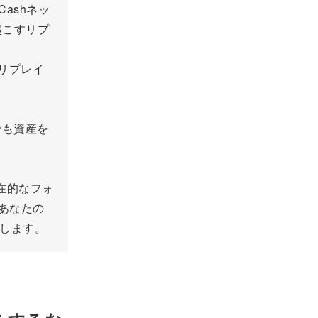
Cashネッ
起こすリプ
、リプレイ
。
でも資産を
在的なフォ
はあなたの
証します。