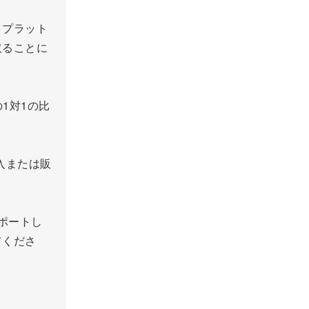
・プラット
取ることに
1対1の比
購入または販
サポートし
てくださ