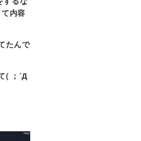
クをするな
〜って内容
てたんで
 ；´Д