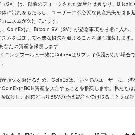
n-SV（SV）は、以前のフォークされた資産とは異なり、Bitcoin 
全体に混乱をもたらし、ユーザーに不必要な資産損失を引き
メカニズムが欠けています。
、CoinExは、Bitcoin-SV（SV）が懸念事項を考慮に入れ
ニズムを追加して不要な損失を避けることを強く推奨します
xはあなたの資産を保護します
Cマイニングプールと一緒にCoinExはリプレイ保護がない場合
す。
資産損失を避けるため、CoinExは、すべてのユーザーに、潜
CoinExにBCH資産を入金することを推奨します。私たち
00％保護し、約束どおりBSVの分岐資産を受け取ることを保