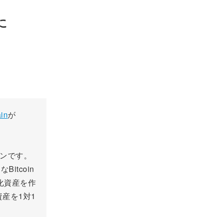
に
in
が
ジョンです。
itcoin
号化資産を作
資産を1対1