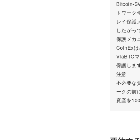
Bitcoi
トワーク
レイ保護
したがって
保護メカ
CoinE
ViaBT
保護しま
注意
不必要な
ークの前に
資産を1