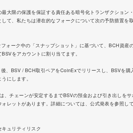
の最大限の保護を保証する責任ある暗号化トランザクション
として、私たちは潜在的なフォークについて次の予防措置を
。
的なフォーク中の「スナップショット」に基づいて、BCH資産の
てBSVをアカウントに割り当てます。
ク後、BSV / BCH取引ペアをCoinExでリリースし、BSVを
ようにします。
inExは、チェーンが安定するまでBSVの預金および引き出しを
ウォレットがあります。詳細については、公式発表を参照し
セキュリティリスク