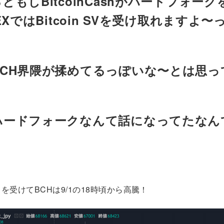
ともしBitcoinCashがハードフォー
nEXではBitcoin SVを受け取れますよ
BCH界隈が揉めてるっぽいな〜とは思っ
ードフォークなんて話になってたなんて(
を受けてBCHは9/1の18時頃から高騰！