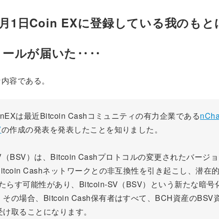
年9月1日Coin EXに登録している我のもと
メールが届いた‥‥
な内容である。
inEXは最近Bitcoin Cashコミュニティの有力企業である
nCha
V
の作成の発表を発表したことを知りました。
n-SV（BSV）は、Bitcoin Cashプロトコルの変更されたバー
itcoin Cashネットワークとの非互換性を引き起こし、潜在的なB
もたらす可能性があり、Bitcoin-SV（BSV）という新たな暗
その場合、Bitcoin Cash保有者はすべて、BCH資産のBSV
受け取ることになります。