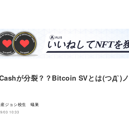
n Cashが分裂？？Bitcoin SVとは(つД`)
資産ジョシ校生 蟻巣
9/03 10:33