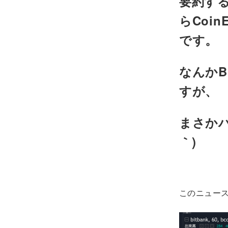
要約する
らCoi
です。
なんか
すが、
まさかハ
｀)
このニュース