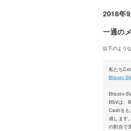
2018
一通の
以下のよう
私たちCo
Bitcoin S
Bitcoi
BSVは、B
Cashを
成します。
の割合で