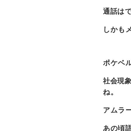
通話は
しかもメ
ポケベル
社会現
ね。
アムラ
あの頃