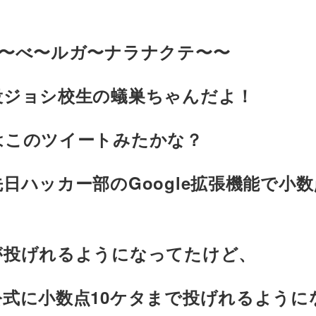
ケ〜べ〜ルガ〜ナラナクテ〜〜
役ジョシ校生の蟻巣ちゃんだよ！
はこのツイートみたかな？
日ハッカー部のGoogle拡張機能で小
が投げれるようになってたけど、
公式に小数点10ケタまで投げれるように