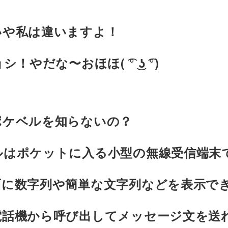
いや私は違いますよ！
シ！やだな〜おほほ( ͡° ͜ʖ ͡°)
ポケベルを知らないの？
ルはポケットに入る小型の無線受信端末
面に数字列や簡単な文字列などを表示で
電話機から呼び出してメッセージ文を送