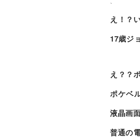
、
え！？
17歳ジョ
え？？
ポケベ
液晶画
普通の