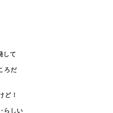
発して
ころだ
けど！
‥らしい