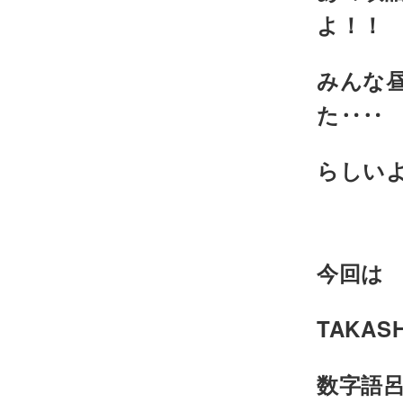
よ！！
みんな
た‥‥
らしいよ!
今回は
TAKAS
数字語