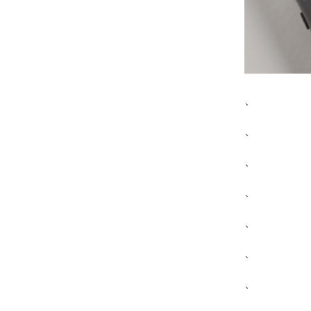
、
、
、
、
、
、
、