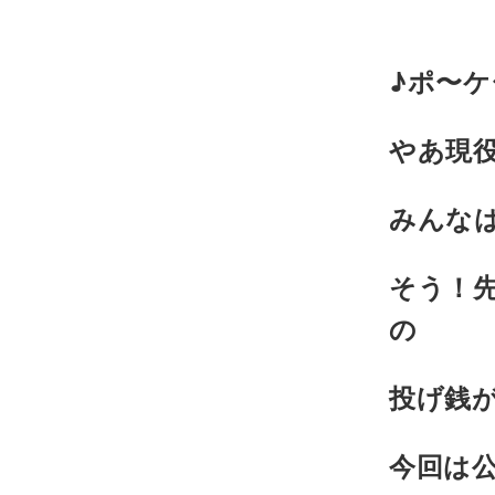
♪ポ〜
やあ現
みんな
そう！先
の
投げ銭
今回は