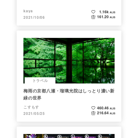
kaya
1.16k
ALIS
161.20
2021/10/06
ALIS
トラベル
梅雨の京都八瀬・瑠璃光院はしっとり濃い新
緑の世界
こすもす
460.46
ALIS
216.64
2021/05/25
ALIS