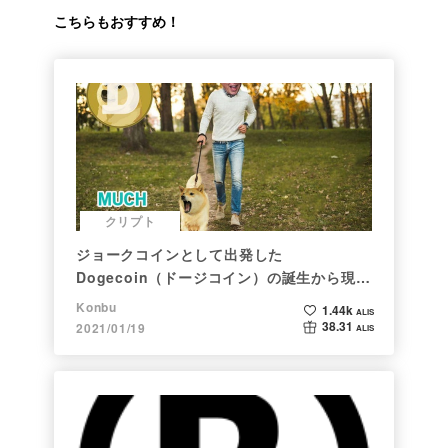
こちらもおすすめ！
クリプト
ジョークコインとして出発した
Dogecoin（ドージコイン）の誕生から現在
まで。注目される非証券性🐶
Konbu
1.44k
ALIS
38.31
2021/01/19
ALIS