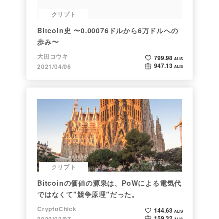
クリプト
Bitcoin史 〜0.00076ドルから6万ドルへの
歩み〜
大田コウキ
799.98
ALIS
947.13
2021/04/06
ALIS
クリプト
Bitcoinの価値の源泉は、PoWによる電気代
ではなくて"競争原理"だった。
CryptoChick
144.63
ALIS
159.32
2020/03/07
ALIS