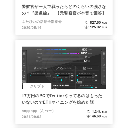
警察官が一人で戦ったらどのくらいの強さな
の？『柔道編』 【元警察官が本音で回答】
ふたひいの活動全部乗せ
827.50
ALIS
125.92
2020/05/16
ALIS
クリプト
17万円のPCでTwitterやってるのはもった
いないのでETHマイニングを始めた話
nnppnpp（んぺー）
1.34k
ALIS
46.60
2021/09/08
ALIS