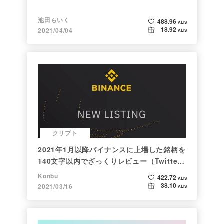
池田らいく
488.96
ALIS
18.92
2021/04/04
ALIS
クリプト
2021年1月以降バイナンスに上場した銘柄を
140文字以内でざっくりレビュー（Twitter
向け情報まとめ）
Konbu
422.72
ALIS
38.10
2021/03/16
ALIS