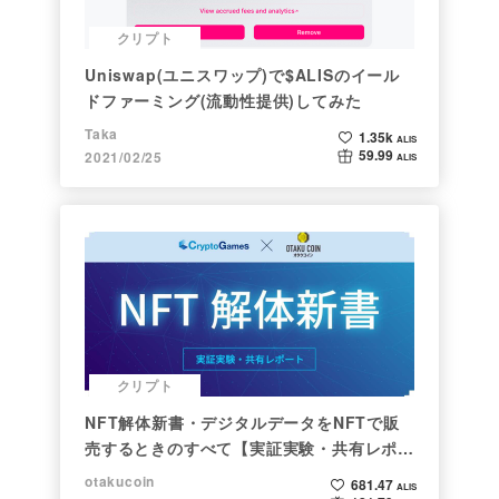
クリプト
Uniswap(ユニスワップ)で$ALISのイール
ドファーミング(流動性提供)してみた
Taka
1.35k
ALIS
59.99
2021/02/25
ALIS
クリプト
NFT解体新書・デジタルデータをNFTで販
売するときのすべて【実証実験・共有レポー
ト】
otakucoin
681.47
ALIS