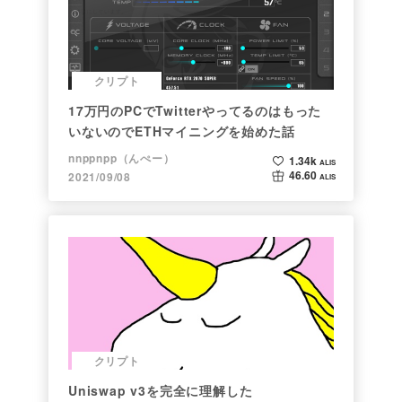
クリプト
17万円のPCでTwitterやってるのはもった
いないのでETHマイニングを始めた話
nnppnpp（んぺー）
1.34k
ALIS
46.60
2021/09/08
ALIS
クリプト
Uniswap v3を完全に理解した