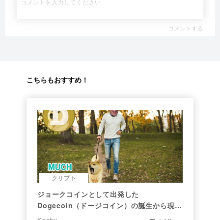
コメントする
こちらもおすすめ！
クリプト
ジョークコインとして出発した
Dogecoin（ドージコイン）の誕生から現在
まで。注目される非証券性🐶
Konbu