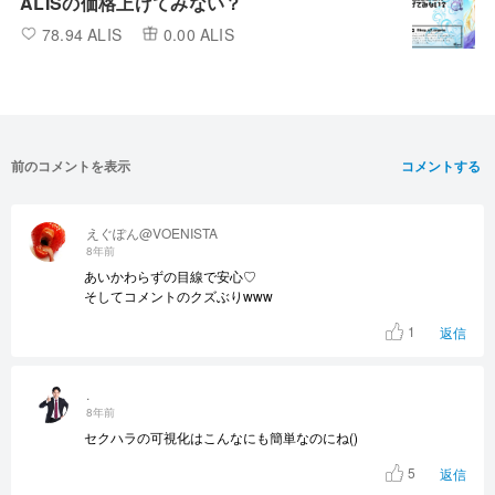
ALISの価格上げてみない？
78.94 ALIS
0.00 ALIS
前のコメントを表示
コメントする
えぐぽん@VOENISTA
8年前
あいかわらずの目線で安心♡
そしてコメントのクズぶりwww
1
返信
.
8年前
セクハラの可視化はこんなにも簡単なのにね()
5
返信