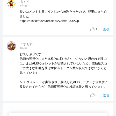
もずく
8年前
長いコメントを書こうとしたら無理だったので、記事にまとめ
ました…
https://alis.to/mozk/articles/2vAbxqLeXzOp
1
返信
こすもす
8年前
お久しぶりです！
信頼の可視化にまだ本格的に取り組んでいないと思われる理由
は、まだALISウォレットが実装されていないため、信頼度スコ
アに大きな影響を及ぼす保有トークン数が反映できないからと
思っています。
ALISウォレットが実装され、購入したALISトークンが信頼度に
反映されてからが、信頼度可視化の検証本番と思っています。
2
返信