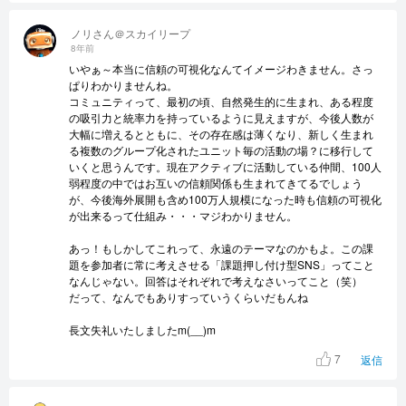
ノリさん＠スカイリープ
8年前
いやぁ～本当に信頼の可視化なんてイメージわきません。さっ
ぱりわかりませんね。
コミュニティって、最初の頃、自然発生的に生まれ、ある程度
の吸引力と統率力を持っているように見えますが、今後人数が
大幅に増えるとともに、その存在感は薄くなり、新しく生まれ
る複数のグループ化されたユニット毎の活動の場？に移行して
いくと思うんです。現在アクティブに活動している仲間、100人
弱程度の中ではお互いの信頼関係も生まれてきてるでしょう
が、今後海外展開も含め100万人規模になった時も信頼の可視化
が出来るって仕組み・・・マジわかりません。
あっ！もしかしてこれって、永遠のテーマなのかもよ。この課
題を参加者に常に考えさせる「課題押し付け型SNS」ってこと
なんじゃない。回答はそれぞれで考えなさいってこと（笑）
だって、なんでもありすっていうくらいだもんね
長文失礼いたしましたm(__)m
7
返信