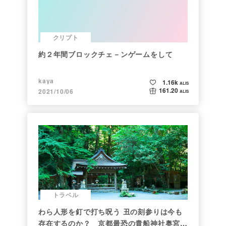
クリプト
約２年間ブロックチェ－ンゲームをして
kaya
1.16k
ALIS
161.20
2021/10/06
ALIS
トラベル
わら人形を釘で打ち呪う 丑の刻参りは今も
存在するのか？ 京都最恐の貴船神社奥宮を