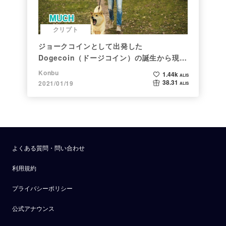
クリプト
ジョークコインとして出発した
Dogecoin（ドージコイン）の誕生から現在
まで。注目される非証券性🐶
Konbu
1.44k
ALIS
38.31
2021/01/19
ALIS
よくある質問・問い合わせ
利用規約
プライバシーポリシー
公式アナウンス