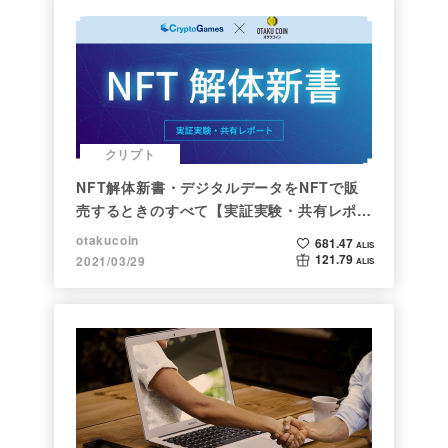
クリプト
NFT解体新書・デジタルデータをNFTで販
売するときのすべて【実証実験・共有レポー
ト】
otakucoin
681.47
ALIS
121.79
2021/03/29
ALIS