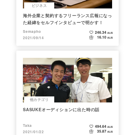
ビジネス
海外企業と契約するフリーランス広報になっ
た経緯をセルフインタビューで明かす！
Semapho
246.34
ALIS
16.10
2021/09/14
ALIS
他カテゴリ
SASUKEオーディションに出た時の話
Taka
494.64
ALIS
35.87
2021/01/22
ALIS