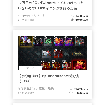
17万円のPCでTwitterやってるのはもった
いないのでETHマイニングを始めた話
nnppnpp（んぺー）
1.34k
ALIS
46.60
2021/09/08
ALIS
ゲーム
【初心者向け】Splinterlandsの遊び方
【BCG】
暗号資産ジョシ校生 蟻巣
514.28
ALIS
6.32
2021/07/07
ALIS