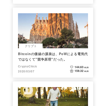
クリプト
Bitcoinの価値の源泉は、PoWによる電気代
ではなくて"競争原理"だった。
CryptoChick
144.63
ALIS
159.32
2020/03/07
ALIS