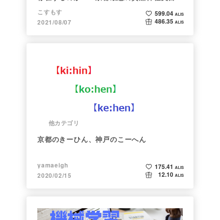
調べた
こすもす
599.04
ALIS
486.35
2021/08/07
ALIS
他カテゴリ
京都のきーひん、神戸のこーへん
yamaeigh
175.41
ALIS
12.10
2020/02/15
ALIS