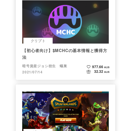
クリプト
【初心者向け】$MCHCの基本情報と獲得方
法
暗号資産ジョシ校生 蟻巣
977.66
ALIS
32.32
2021/07/14
ALIS