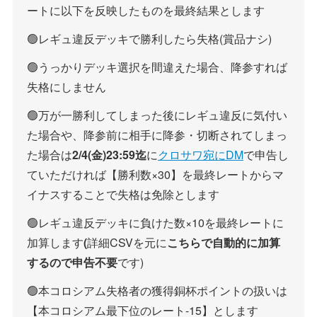
ートに以下を反映したものを最終結果とします
🟢レギュ違反デッキで勝利したら失格(賞品ナシ)
🟢うっかりデッキ選択を間違えた場合、降参すれば
失格にしません
🟢万が一勝利してしまった後にレギュ違反に気付い
た場合や、降参前に相手に降参・切断されてしまっ
た場合は
2/4(金)23:59迄
に
クロサワ宛にDM
で申告し
ていただければ【勝利数×30】を最終レートからマ
イナスすることで失格は免除とします
🟢レギュ違反デッキに負けた数×10を最終レートに
加算します
(
詳細CSVを元に
こちらで自動的に加算
するので申告不要
です)
🟢本コロシアム失格者の獲得銅杯ポイントの扱いは
【本コロシアム最下位のレート-15】とします