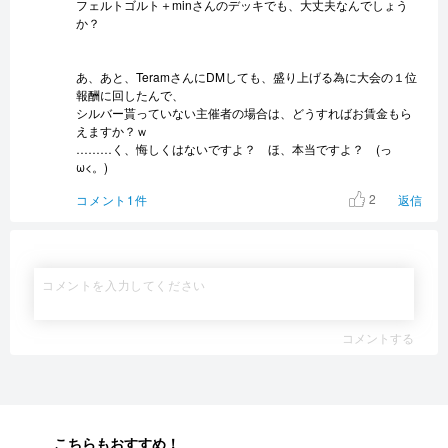
フェルトゴルト＋minさんのデッキでも、大丈夫なんでしょう
か？
あ、あと、TeramさんにDMしても、盛り上げる為に大会の１位
報酬に回したんで、
シルバー貰っていない主催者の場合は、どうすればお賃金もら
えますか？ｗ
………く、悔しくはないですよ？ ほ、本当ですよ？ (っ
ω<。)
2
コメント1件
返信
コメントする
こちらもおすすめ！