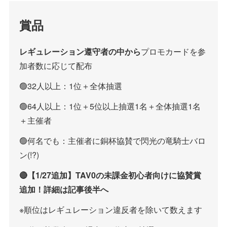
賞品
レギュレーション遵守者の中から
プロモカードを参
加者数に応じて配布
🟢32人以上：1位＋全体抽選
🟢64人以上：1位＋5位以上抽選1名＋全体抽選1名
＋主催者
🟢何名でも：主催者に銅杯協賛で閃光の竜騎士バロ
ン(!?)
🔴【1/27追加】TAV0の未課金初心者向けに協賛賞
追加！詳細は記事後半へ
※順位はレギュレーション違反者を除いて数えます