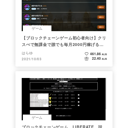
ゲーム
【ブロックチェーンゲーム初心者向け】クリ
スぺで無課金で誰でも毎月2000円稼げる時
代がきた
はらゆ
461.86
ALIS
22.40
2021/10/03
ALIS
ゲーム
ブロックチェーンゲーム LIBERATE 説