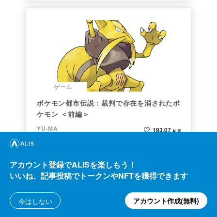
ゲーム
ポケモン都市伝説：裁判で存在を消されたポ
ケモン ＜前編＞
YU-MA
193.07
ALIS
11.82
2020/12/07
ALIS
アカウント登録でALISを楽しもう！
いいね、記事投稿でトークンやNFTを獲得できます
アカウント作成(無料)
今はしない