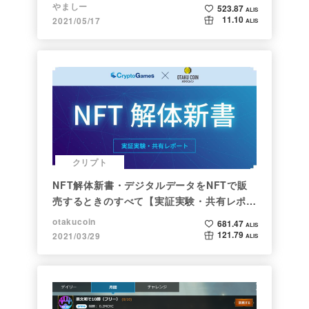
×NFT×BCG】
やましー
523.87
ALIS
11.10
2021/05/17
ALIS
クリプト
NFT解体新書・デジタルデータをNFTで販
売するときのすべて【実証実験・共有レポー
ト】
otakucoin
681.47
ALIS
121.79
2021/03/29
ALIS