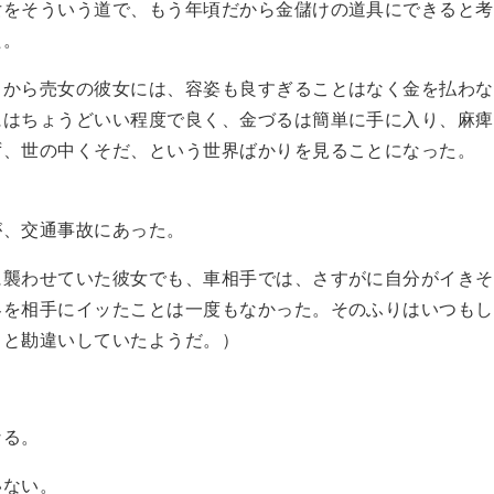
女をそういう道で、もう年頃だから金儲けの道具にできると考
た。
きから売女の彼女には、容姿も良すぎることはなく金を払わな
にはちょうどいい程度で良く、金づるは簡単に手に入り、麻痺
ず、世の中くそだ、という世界ばかりを見ることになった。
が、交通事故にあった。
に襲わせていた彼女でも、車相手では、さすがに自分がイきそ
客を相手にイッたことは一度もなかった。そのふりはいつもし
当と勘違いしていたようだ。）
なる。
いない。