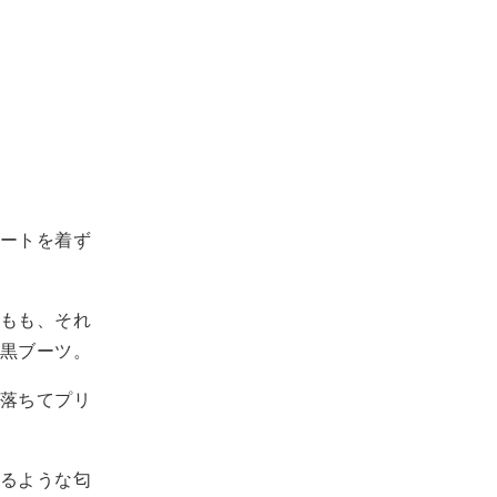
ートを着ず
もも、それ
黒ブーツ。
落ちてプリ
るような匂