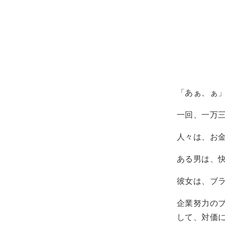
「あぁ、ぁ
一回、一万
人々は、お
ある男は、
彼女は、ブ
企業努力の
して、対価