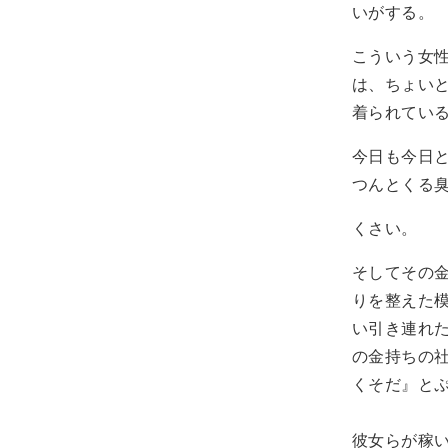
いがする。
こういう女
は、ちょい
着られてい
今日も今日
つんとくる
くさい。
そしてその
りを整えた
い引き連れ
の金持ちの
くそだ』と
彼女らが稼