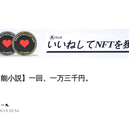
官能小説】一回、一万三千円。
ー🐬
6/19 02:54