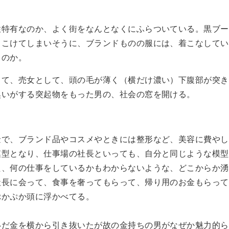
性特有なのか、よく街をなんとなくにふらついている。黒ブー
とこけてしまいそうに、ブランドものの服には、着こなしてい
るのか。
とて、売女として、頭の毛が薄く（横だけ濃い）下腹部が突き
臭いがする突起物をもった男の、社会の窓を開ける。
金で、ブランド品やコスメやときには整形など、美容に費やし
模型となり、仕事場の社長といっても、自分と同じような模型
た、何の仕事をしているかもわからないような、どこからか湧
社長に会って、食事を奢ってもらって、帰り用のお金もらって
ぷかぷか頭に浮かべてる。
いだ金を横から引き抜いたが故の金持ちの男がなぜか魅力的ら