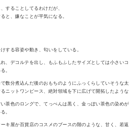
に、することしてるわけだが、
すると、嫌なことが平気になる。
。
受けする容姿や動き、匂いをしている。
乱れ、デコルテを出し、もふもふしたサイズとしては小さいコ
いる。
湯で数分煮込んだ後のおもちのようにふっくらしていそうな太
するニットワンピース、絶対領域を下に広げて開拓したような
ぽい茶色のロングで、てっぺんは黒く、金っぽい茶色の染めが
いる。
ケーキ屋か百貨店のコスメのブースの階のような、甘く、若返