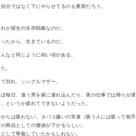
は自分ではなく下にやらせてるのも要因だろう。
これが彼女の生存戦略なのだ。
まったから、生きているのだ。
みんなと同じように幼い頃がある。
った。
して別れ、シングルマザー。
ほぼ毎日、違う男を家に連れ込んだり、夜の仕事では帰りが遅
い。というか疲れてできないようだった。
分からは吸わない。タバコ嫌いの常連（吸う人には吸って相手
女の商品としての価値が下がるらしい。
人として尊敬していたかもしれない。