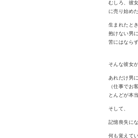
むしろ、彼
に売り始め
生まれたと
抱けない男
苦にはなら
そんな彼女
あれだけ男
（仕事でお
とんどが本
そして、
記憶喪失に
何も覚えて