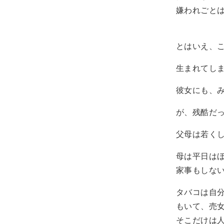
嫌われごと
とはいえ、
生まれてし
彼女にも、
が、残酷だ
父母は若く
母は平日は
家事もしな
タバコは自
もいて、売
そこだけは