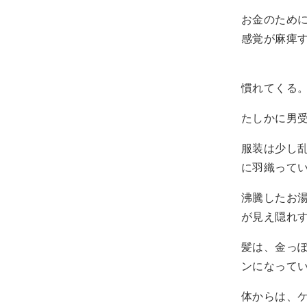
お金のため
感覚が麻痺
慣れてくる
たしかに男
服装は少し
に羽織って
沸騰したお
が見え隠れ
髪は、金っ
ンになって
体からは、