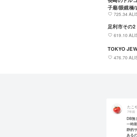
長崎のトルコ
子廟/眼鏡橋
725.34 ALI
足利市その2
619.10 ALI
TOKYO JE
476.70 ALI
たこ
7年前
DB無
一時
静的
ある