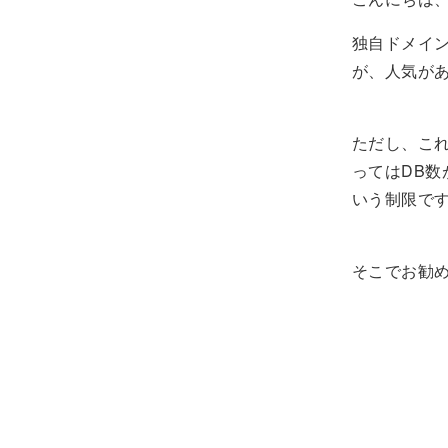
独自ドメイ
が、人気が
ただし、こ
ってはDB数
いう制限で
そこでお勧め