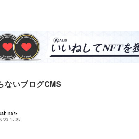
らないブログCMS
sahina🦄
6/03 15:05