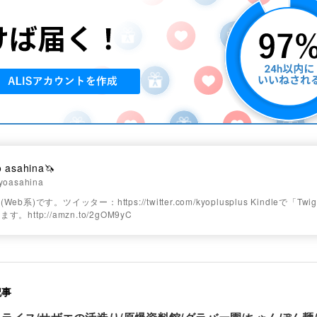
o asahina🦄
yoasahina
b系)です。ツイッター：https://twitter.com/kyoplusplus Kindleで「T
。http://amzn.to/2gOM9yC
記事