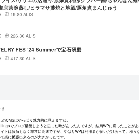
ライス/サザエの活造り/原爆資料館/グラバー園/ちゃんぽん麺
/吉宗茶碗蒸し/ヒラマサ藁焼と地酒/豚角煮まんじゅう
S
19.80 ALIS
S
226.30 ALIS
WELRY FES '24 Summerで宝石研磨
S
417.30 ALIS
やき
しのCMSはやっぱり魅力的に見えますね。
期Hugoでブログ構築しようと思った時があったんですが、結局WPに戻ったことが
サイトは負荷もなく非常に高速ですが、やはりWPは利用者が多いだけあって、様々
ので楽に拡張出来るのが大きかったです。