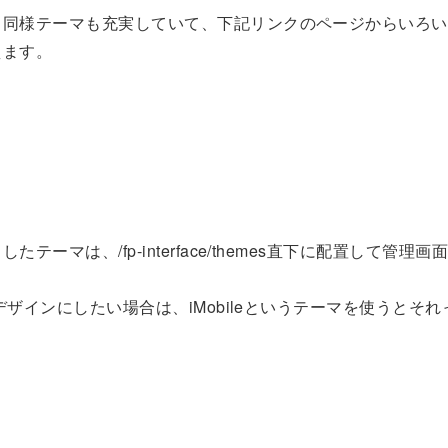
ス同様テーマも充実していて、下記リンクのページからいろい
えます。
たテーマは、/fp-interface/themes直下に配置して管理
風のデザインにしたい場合は、iMobileというテーマを使うとそ