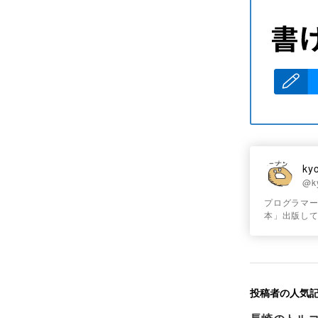
ky
@k
プログラマー(We
本」出版してます
投稿者の人気