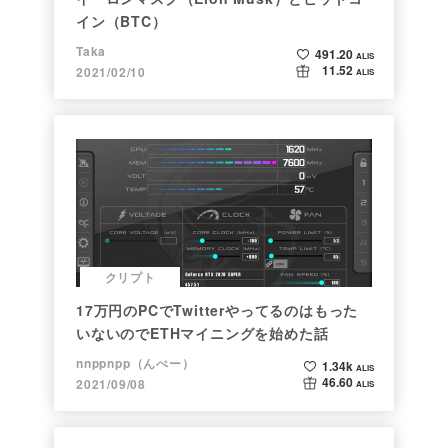
イン（BTC）
Taka
491.20
ALIS
11.52
2021/02/10
ALIS
クリプト
17万円のPCでTwitterやってるのはもった
いないのでETHマイニングを始めた話
nnppnpp（んぺー）
1.34k
ALIS
46.60
2021/09/08
ALIS