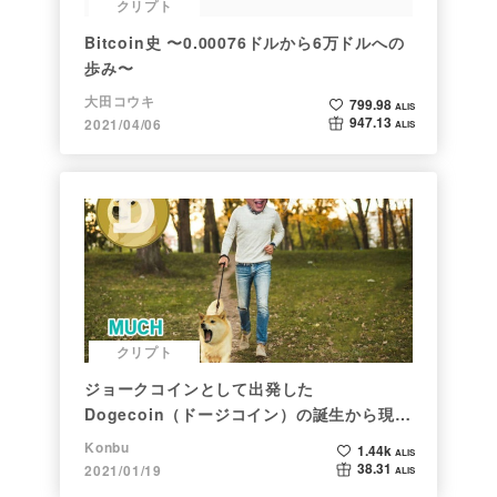
クリプト
Bitcoin史 〜0.00076ドルから6万ドルへの
歩み〜
大田コウキ
799.98
ALIS
947.13
2021/04/06
ALIS
クリプト
ジョークコインとして出発した
Dogecoin（ドージコイン）の誕生から現在
まで。注目される非証券性🐶
Konbu
1.44k
ALIS
38.31
2021/01/19
ALIS