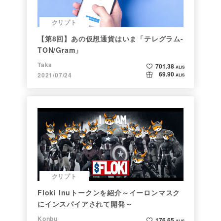
クリプト
【第8回】あの仮想通貨はいま「テレグラム-
TON/Gram」
Taka
701.38
ALIS
69.90
2021/07/24
ALIS
クリプト
Floki Inuトークンを紹介～イーロンマスク
にインスパイアされて開発～
Konbu
176.65
ALIS