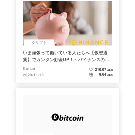
クリプト
いま頑張って働いている人たちへ【仮想通
貨】でカンタン貯金UP！～バイナンスの使
い方初心者編～
Konbu
210.07
ALIS
8.64
2020/11/18
ALIS