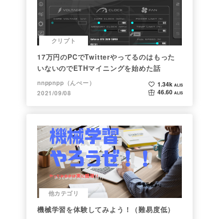
クリプト
17万円のPCでTwitterやってるのはもった
いないのでETHマイニングを始めた話
nnppnpp（んぺー）
1.34k
ALIS
46.60
2021/09/08
ALIS
他カテゴリ
機械学習を体験してみよう！（難易度低）