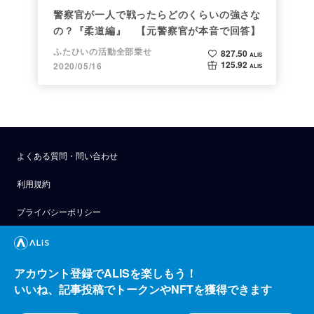
警察官が一人で戦ったらどのくらいの強さな
の？『柔道編』 【元警察官が本音で回答】
ふたひいの活動全部乗せ
827.50
ALIS
125.92
2020/05/16
ALIS
よくある質問・問い合わせ
利用規約
プライバシーポリシー
公式アナウンス
技術ブログ
アカウント登録でALISを楽しもう！
いいね、記事投稿でトークンやNFTを獲得できます
API