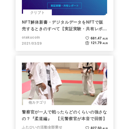
クリプト
NFT解体新書・デジタルデータをNFTで販
売するときのすべて【実証実験・共有レポー
ト】
otakucoin
681.47
ALIS
121.79
2021/03/29
ALIS
他カテゴリ
警察官が一人で戦ったらどのくらいの強さな
の？『柔道編』 【元警察官が本音で回答】
ふたひいの活動全部乗せ
827.50
ALIS