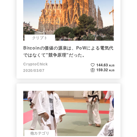
クリプト
Bitcoinの価値の源泉は、PoWによる電気代
ではなくて"競争原理"だった。
CryptoChick
144.63
ALIS
159.32
2020/03/07
ALIS
他カテゴリ