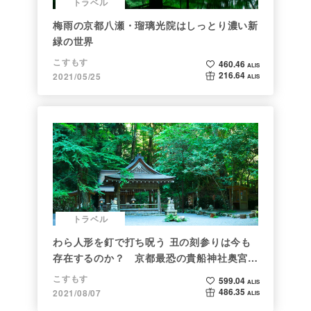
トラベル
梅雨の京都八瀬・瑠璃光院はしっとり濃い新
緑の世界
こすもす
460.46
ALIS
216.64
2021/05/25
ALIS
トラベル
わら人形を釘で打ち呪う 丑の刻参りは今も
存在するのか？ 京都最恐の貴船神社奥宮を
調べた
こすもす
599.04
ALIS
486.35
2021/08/07
ALIS