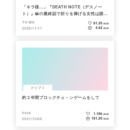
「キラ様…」『DEATH NOTE（デスノー
ト）』📖の最終話で祈りを捧げる女性は誰な
のか
YU-MA
61.35
ALIS
4.42
2020/11/17
ALIS
クリプト
約２年間ブロックチェ－ンゲームをして
kaya
1.16k
ALIS
161.20
2021/10/06
ALIS