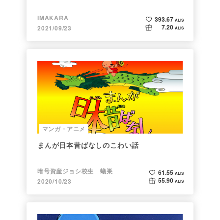
IMAKARA
393.67
ALIS
7.20
2021/09/23
ALIS
マンガ・アニメ
まんが日本昔ばなしのこわい話
暗号資産ジョシ校生 蟻巣
61.55
ALIS
55.90
2020/10/23
ALIS