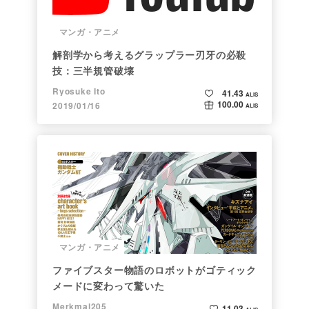
マンガ・アニメ
解剖学から考えるグラップラー刃牙の必殺
技：三半規管破壊
Ryosuke Ito
41.43
ALIS
100.00
2019/01/16
ALIS
マンガ・アニメ
ファイブスター物語のロボットがゴティック
メードに変わって驚いた
Merkmal205
11.03