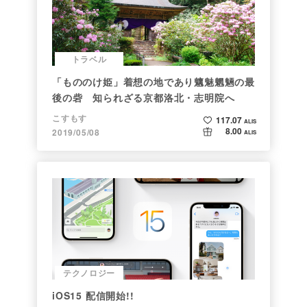
トラベル
「もののけ姫」着想の地であり魑魅魍魎の最
後の砦 知られざる京都洛北・志明院へ
こすもす
117.07
ALIS
8.00
2019/05/08
ALIS
テクノロジー
iOS15 配信開始!!