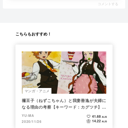
コメントする
こちらもおすすめ！
マンガ・アニメ
禰豆子（ねずこちゃん）と我妻善逸が夫婦に
なる理由の考察【キーワード：カグツチ】＜
後編＞
YU-MA
41.68
ALIS
14.22
2020/11/26
ALIS