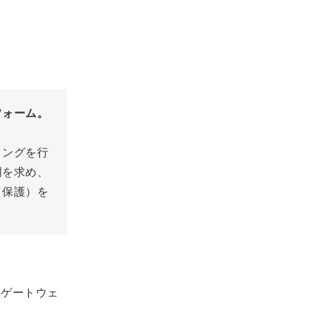
フォーム。
ィングを行
明を求め、
（保護）を
済ゲートウェ