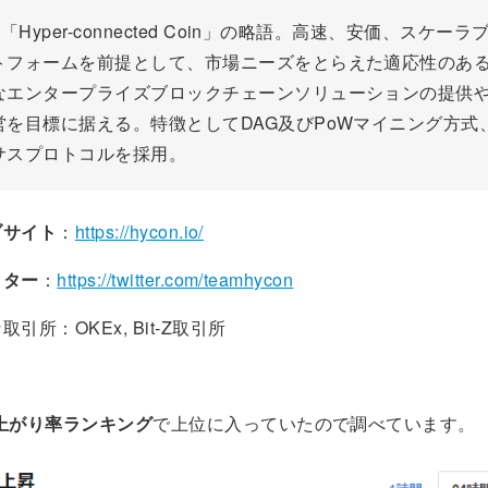
「Hyper-connected Coin」の略語。高速、安価、スケー
トフォームを前提として、市場ニーズをとらえた適応性のあ
なエンタープライズブロックチェーンソリューションの提供
を目標に据える。特徴としてDAG及びPoWマイニング方式、Sp
サスプロトコルを採用。
ブサイト
：
https://hycon.io/
ッター
：
https://twitter.com/teamhycon
所：OKEx, Bit-Z取引所
上がり率ランキング
で上位に入っていたので調べています。