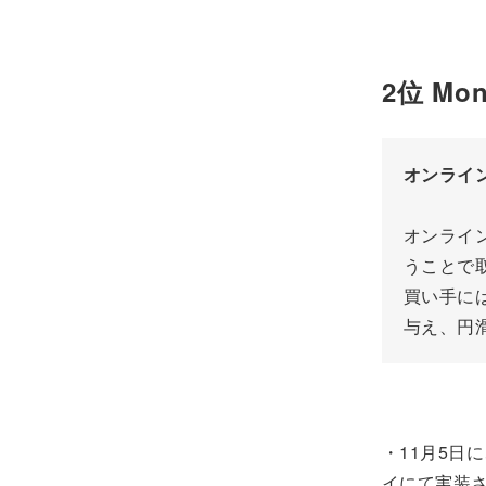
2位 Mon
オンライ
オンライ
うことで
買い手に
与え、円
・11月5日
イにて実装