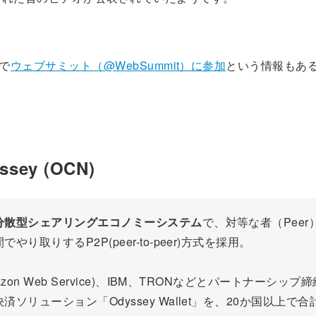
まで
ウェブサミット（@WebSummit）に参加
という情報もあ
ssey (OCN)
分散型シェアリングエコノミーシステム
で、対等な者（Peer
やり取りするP2P(peer-to-peer)方式を採用。
azon Web Service)、IBM、TRONなどとパートナーシップ
済ソリューション「Odyssey Wallet」を、20か国以上で合計