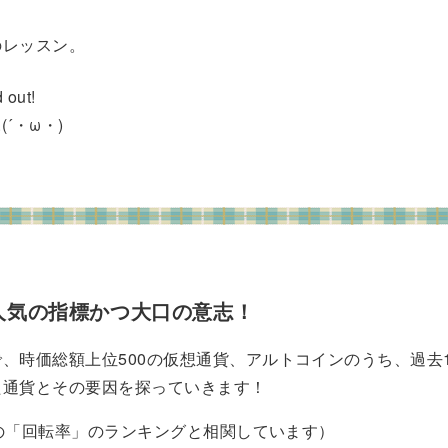
のレッスン。
 out!
..(´・ω・)
人気の指標かつ大口の意志！
、時価総額上位500の仮想通貨、アルトコインのうち、過去
た通貨とその要因を探っていきます！
enの「回転率」のランキングと相関しています）