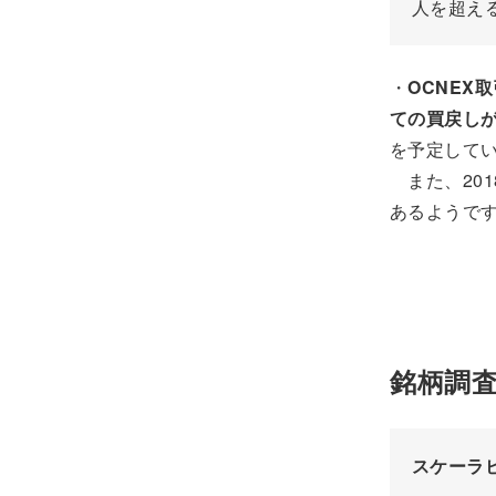
人を超え
・
OCNEX
ての買戻しが
を予定して
また、201
あるようで
銘柄調査①
スケーラ