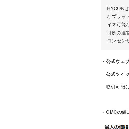
HYCONは
なプラッ
イズ可能
引所の運営
コンセン
・
公式ウェ
公式ツイ
取引可能な取引
・
CMCの値