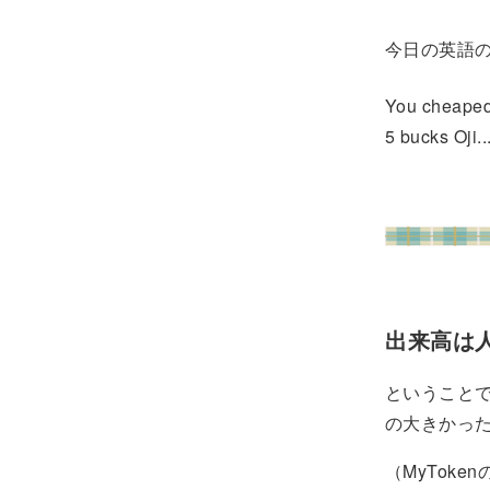
今日の英語
You cheaped
5 bucks Oji.
出来高は
ということで
の大きかっ
（MyTok