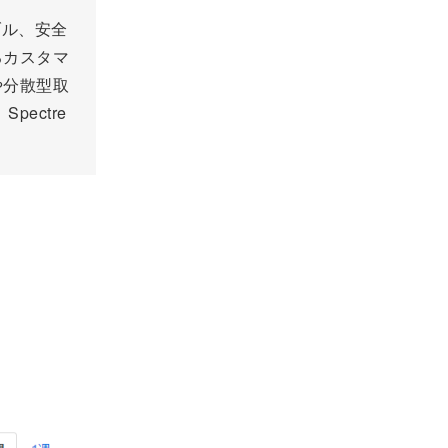
ラブル、安全
るカスタマ
や分散型取
ectre