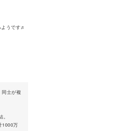
るようです♬
）同士が複
締結。
1000万