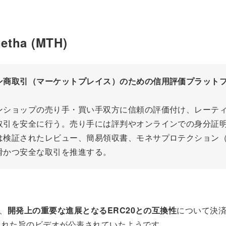
etha (MTH)
ン商取引（マーケットプレイス）のための信用評価プラット
ンショップの売り手・買い手双方に信頼の評価付け、レーテ
取引を安全に行う。売り手には評判やオンラインでの身分証
は検証されたレビュー、簡易領収書、モネサプロテクション
滑かつ安全な取引を推進する。
に、
開発上の重要な進展となるERC20との互換性
について決
された旨のビデオが公表されていたようです。