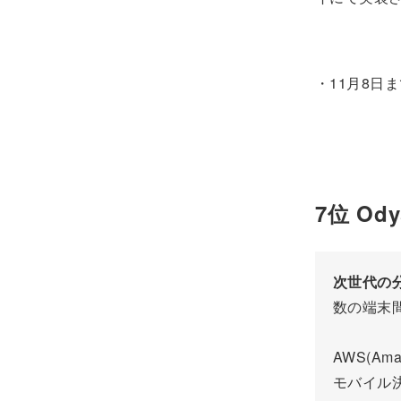
・11月8日
7位 Ody
次世代の
数の端末間で
AWS(Am
モバイル決