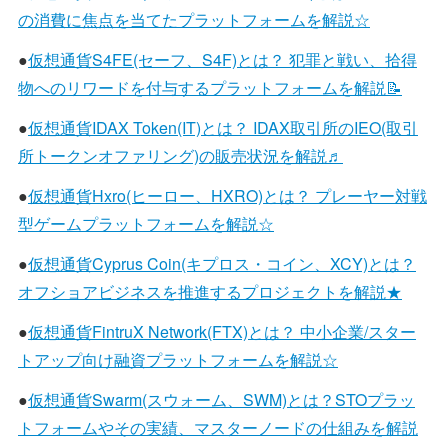
の消費に焦点を当てたプラットフォームを解説☆
●
仮想通貨S4FE(セーフ、S4F)とは？ 犯罪と戦い、拾得
物へのリワードを付与するプラットフォームを解説📝
●
仮想通貨IDAX Token(IT)とは？ IDAX取引所のIEO(取引
所トークンオファリング)の販売状況を解説♬
●
仮想通貨Hxro(ヒーロー、HXRO)とは？ プレーヤー対戦
型ゲームプラットフォームを解説☆
●
仮想通貨Cyprus Coin(キプロス・コイン、XCY)とは？
オフショアビジネスを推進するプロジェクトを解説★
●
仮想通貨FintruX Network(FTX)とは？ 中小企業/スター
トアップ向け融資プラットフォームを解説☆
●
仮想通貨Swarm(スウォーム、SWM)とは？STOプラッ
トフォームやその実績、マスターノードの仕組みを解説