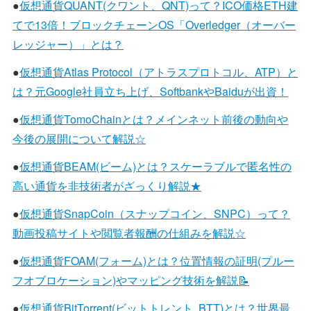
●
仮想通貨QUANT(クワント、QNT)って？ICO価格ETH建
てで13倍！ブロックチェーンOS「Overledger（オーバー
レッジャー）」とは？
●
仮想通貨Atlas Protocol（アトラスプロトコル、ATP）と
は？元Google社員立ち上げ、SoftbankやBaiduが出資！
●
仮想通貨TomoChainとは？メインネット前後の動向や
今後の展開について解説☆
●
仮想通貨BEAM(ビーム)とは？スケーラブルで匿名性の
高い通貨を非技術者がざっくり解説★
●
仮想通貨SnapCoin（スナップコイン、SNPC）って？
動画投稿サイトや閲覧者報酬の仕組みを解説☆
●
仮想通貨FOAM(フォーム)とは？位置情報の証明(プルー
フオブロケーション)やマッピング技術を解説📝
●
仮想通貨BitTorrent(ビットトレント, BTT)とは？世界最