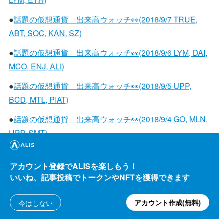
●
話題の仮想通貨 出来高ウォッチ👀(2018/9/7 TRUE,
ABT, SOC, KAN, SZ)
●
話題の仮想通貨 出来高ウォッチ👀(2018/9/6 LYM, DAI,
MCO, ENJ, ALI)
●
話題の仮想通貨 出来高ウォッチ👀(2018/9/5 UPP,
BCD, MTL, PIAT)
●
話題の仮想通貨 出来高ウォッチ👀(2018/9/4 GO, MLN,
UPP, SMT)
●
話題の仮想通貨 出来高ウォッチ👀(2018/9/3 HOT,
COSM, AUTO, DOC)
アカウント登録でALISを楽しもう！
いいね、記事投稿でトークンやNFTを獲得できます
●
話題の仮想通貨 出来高ウォッチ👀(2018/9/2 SNT, LYM,
LPC, ORS)
アカウント作成(無料)
今はしない
●
話題の仮想通貨 出来高ウォッチ👀(2018/9/1 GTC,