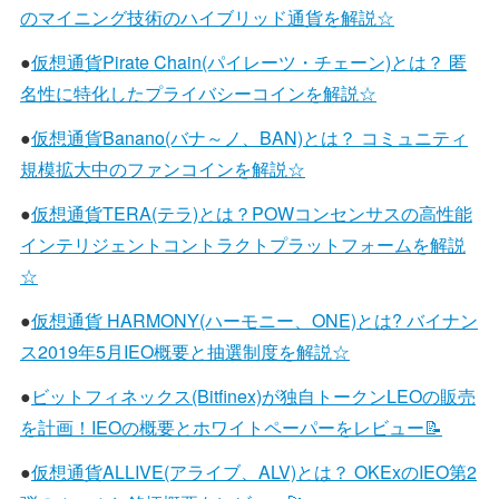
のマイニング技術のハイブリッド通貨を解説☆
●
仮想通貨Pirate Chain(パイレーツ・チェーン)とは？ 匿
名性に特化したプライバシーコインを解説☆
●
仮想通貨Banano(バナ～ノ、BAN)とは？ コミュニティ
規模拡大中のファンコインを解説☆
●
仮想通貨TERA(テラ)とは？POWコンセンサスの高性能
インテリジェントコントラクトプラットフォームを解説
☆
●
仮想通貨 HARMONY(ハーモニー、ONE)とは? バイナン
ス2019年5月IEO概要と抽選制度を解説☆
●
ビットフィネックス(Bitfinex)が独自トークンLEOの販売
を計画！IEOの概要とホワイトペーパーをレビュー📝
●
仮想通貨ALLIVE(アライブ、ALV)とは？ OKExのIEO第2