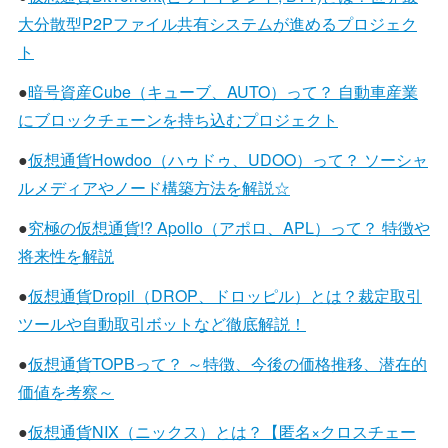
大分散型P2Pファイル共有システムが進めるプロジェク
ト
●
暗号資産Cube（キューブ、AUTO）って？ 自動車産業
にブロックチェーンを持ち込むプロジェクト
●
仮想通貨Howdoo（ハゥドゥ、UDOO）って？ ソーシャ
ルメディアやノード構築方法を解説☆
●
究極の仮想通貨!? Apollo（アポロ、APL）って？ 特徴や
将来性を解説
●
仮想通貨Dropil（DROP、ドロッピル）とは？裁定取引
ツールや自動取引ボットなど徹底解説！
●
仮想通貨TOPBって？ ～特徴、今後の価格推移、潜在的
価値を考察～
●
仮想通貨NIX（ニックス）とは？【匿名×クロスチェー