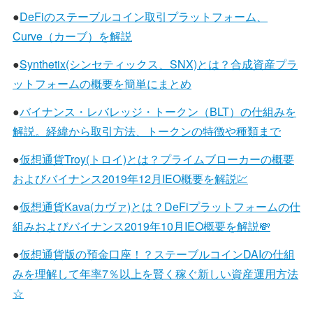
●
DeFiのステーブルコイン取引プラットフォーム、
Curve（カーブ）を解説
●
Synthetix(シンセティックス、SNX)とは？合成資産プラ
ットフォームの概要を簡単にまとめ
●
バイナンス・レバレッジ・トークン（BLT）の仕組みを
解説。経緯から取引方法、トークンの特徴や種類まで
●
仮想通貨Troy(トロイ)とは？プライムブローカーの概要
およびバイナンス2019年12月IEO概要を解説💹
●
仮想通貨Kava(カヴァ)とは？DeFiプラットフォームの仕
組みおよびバイナンス2019年10月IEO概要を解説💸
●
仮想通貨版の預金口座！？ステーブルコインDAIの仕組
みを理解して年率7％以上を賢く稼ぐ新しい資産運用方法
☆