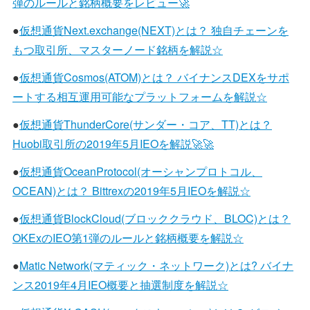
弾のルールと銘柄概要をレビュー🚀
●
仮想通貨Next.exchange(NEXT)とは？ 独自チェーンを
もつ取引所、マスターノード銘柄を解説☆
●
仮想通貨Cosmos(ATOM)とは？ バイナンスDEXをサポ
ートする相互運用可能なプラットフォームを解説☆
●
仮想通貨ThunderCore(サンダー・コア、TT)とは？
Huobi取引所の2019年5月IEOを解説🚀🚀
●
仮想通貨OceanProtocol(オーシャンプロトコル、
OCEAN)とは？ Bittrexの2019年5月IEOを解説☆
●
仮想通貨BlockCloud(ブロッククラウド、BLOC)とは？
OKExのIEO第1弾のルールと銘柄概要を解説☆
●
Matic Network(マティック・ネットワーク)とは? バイナ
ンス2019年4月IEO概要と抽選制度を解説☆