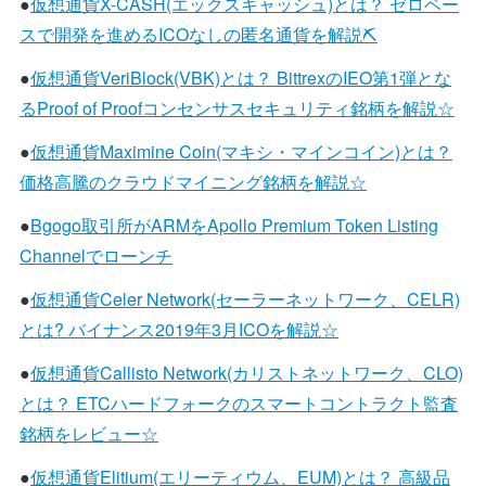
●
仮想通貨X-CASH(エックスキャッシュ)とは？ ゼロベー
スで開発を進めるICOなしの匿名通貨を解説⛏️
●
仮想通貨VeriBlock(VBK)とは？ BittrexのIEO第1弾とな
るProof of Proofコンセンサスセキュリティ銘柄を解説☆
●
仮想通貨Maximine Coin(マキシ・マインコイン)とは？
価格高騰のクラウドマイニング銘柄を解説☆
●
Bgogo取引所がARMをApollo Premium Token Listing
Channelでローンチ
●
仮想通貨Celer Network(セーラーネットワーク、CELR)
とは? バイナンス2019年3月ICOを解説☆
●
仮想通貨Callisto Network(カリストネットワーク、CLO)
とは？ ETCハードフォークのスマートコントラクト監査
銘柄をレビュー☆
●
仮想通貨Elitium(エリーティウム、EUM)とは？ 高級品