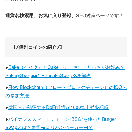
通貨名検索用
、
お気に入り登録、
SEO対策ページです！
【⚡個別コインの紹介⚡】
●
Bake（ベイク）とCake（ケーキ）、どっちがお好み？
BakerySwap🍩とPancakeSwap🥞を解説
●
Flow Blockchain（フロー・ブロックチェーン）のICOへ
の参加方法
●
韓国人が熱狂するDeFi通貨が1000%上昇を記録
●
バイナンススマートチェーン"BSC"を使ったBurger
Swapとは？寿司🍣よりハンバーガー🍔？