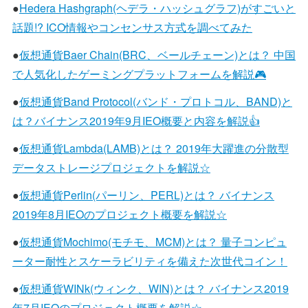
●
Hedera Hashgraph(ヘデラ・ハッシュグラフ)がすごいと
話題!? ICO情報やコンセンサス方式を調べてみた
●
仮想通貨Baer Chain(BRC、ベールチェーン)とは？ 中国
で人気化したゲーミングプラットフォームを解説🎮
●
仮想通貨Band Protocol(バンド・プロトコル、BAND)と
は？バイナンス2019年9月IEO概要と内容を解説👍
●
仮想通貨Lambda(LAMB)とは？ 2019年大躍進の分散型
データストレージプロジェクトを解説☆
●
仮想通貨Perlin(パーリン、PERL)とは？ バイナンス
2019年8月IEOのプロジェクト概要を解説☆
●
仮想通貨Mochimo(モチモ、MCM)とは？ 量子コンピュ
ーター耐性とスケーラビリティを備えた次世代コイン！
●
仮想通貨WINk(ウィンク、WIN)とは？ バイナンス2019
年7月IEOのプロジェクト概要を解説☆