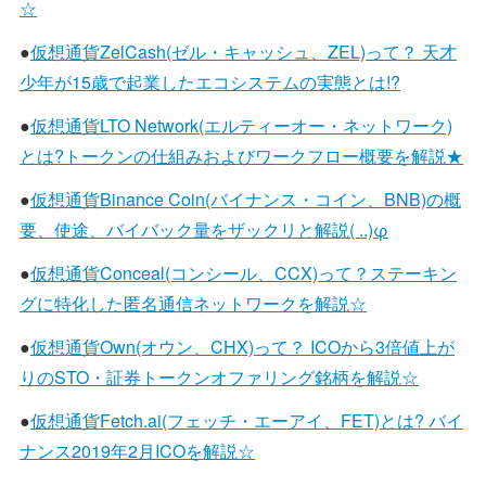
☆
●
仮想通貨ZelCash(ゼル・キャッシュ、ZEL)って？ 天才
少年が15歳で起業したエコシステムの実態とは!?
●
仮想通貨LTO Network(エルティーオー・ネットワーク)
とは?トークンの仕組みおよびワークフロー概要を解説★
●
仮想通貨Binance Coin(バイナンス・コイン、BNB)の概
要、使途、バイバック量をザックリと解説( ..)φ
●
仮想通貨Conceal(コンシール、CCX)って？ステーキン
グに特化した匿名通信ネットワークを解説☆
●
仮想通貨Own(オウン、CHX)って？ ICOから3倍値上が
りのSTO・証券トークンオファリング銘柄を解説☆
●
仮想通貨Fetch.ai(フェッチ・エーアイ、FET)とは? バイ
ナンス2019年2月ICOを解説☆