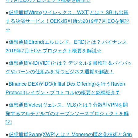
●
仮想通貨Wirex(ワイレックス、WXT)とは？ SBIも出資
する決済サービス！OEKx取引所の2019年7月IEOを解説
☆
●
仮想通貨Elrond(エルロンド、ERD)とは？ バイナンス
2019年7月IEOとプロジェクト概要を解説☆
●
仮想通貨V-ID(VIDT)とは？ デジタル文書検証＆バイバッ
クやバーンの仕組みを持つビジネス通貨を解説！
●
Binance DEXがIDO(Initial Dex Offering)を行うRaven
Protocol(レイヴン・プロトコル)の概要と銘柄紹介❣
●
仮想通貨Veles(ヴェレス、VLS)とは？分散型VPNを開
発するマルチアルゴのオープンソースプロジェクトを解
説❕
●
仮想通貨Swap(XWP)とは？ Moneroの匿名化技術とGrin