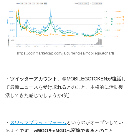
https://coinmarketcap.com/ja/currencies/mobilego/#charts
・
ツイッターアカウント
、＠MOBILEGOTOKEN
が復活
し
て最新ニュースを受け取れるとのこと。本格的に活動復
活してきた感じでしょうか(笑)
・
スワッププラットフォーム
というのがオープンしてい
るようです。
wMGOをeMGOへ変換できる
とのこと。