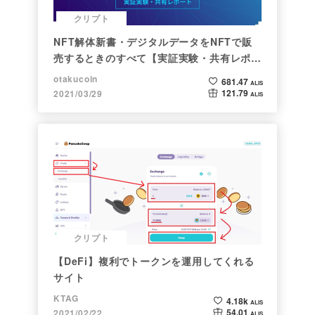
クリプト
NFT解体新書・デジタルデータをNFTで販
売するときのすべて【実証実験・共有レポー
ト】
otakucoin
681.47
ALIS
121.79
2021/03/29
ALIS
クリプト
【DeFi】複利でトークンを運用してくれる
サイト
KTAG
4.18k
ALIS
54.01
2021/02/22
ALIS