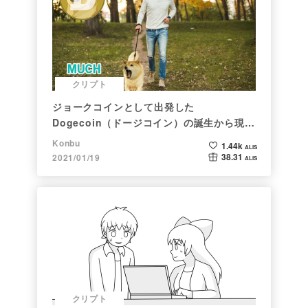
クリプト
ジョークコインとして出発した
Dogecoin（ドージコイン）の誕生から現在
まで。注目される非証券性🐶
Konbu
1.44k
ALIS
38.31
2021/01/19
ALIS
クリプト