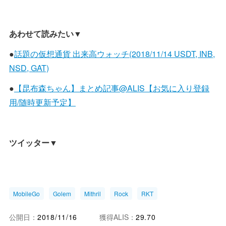
あわせて読みたい▼
●
話題の仮想通貨 出来高ウォッチ(2018/11/14 USDT, INB,
NSD, GAT)
●
【昆布森ちゃん】まとめ記事@ALIS【お気に入り登録
用/随時更新予定】
ツイッター▼
MobileGo
Golem
Mithril
Rock
RKT
公開日：
2018/11/16
獲得ALIS：
29.70