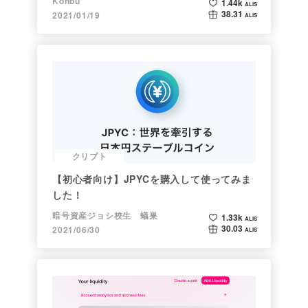
Konbu
1.44k
ALIS
38.31
2021/01/19
ALIS
クリプト
【初心者向け】JPYCを購入して使ってみま
した！
暗号資産ジョシ校生 蟻巣
1.33k
ALIS
30.03
2021/06/30
ALIS