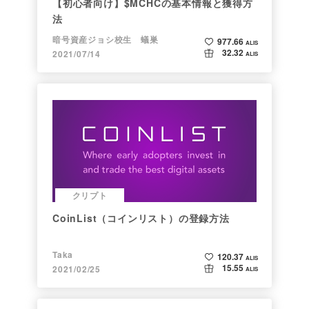
【初心者向け】$MCHCの基本情報と獲得方
法
暗号資産ジョシ校生 蟻巣
977.66
ALIS
32.32
2021/07/14
ALIS
クリプト
CoinList（コインリスト）の登録方法
Taka
120.37
ALIS
15.55
2021/02/25
ALIS