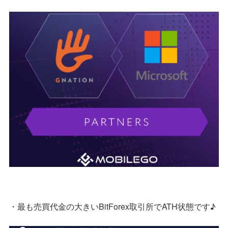
・最も売買代金の大きいBitForex取引所でATH状態です♪