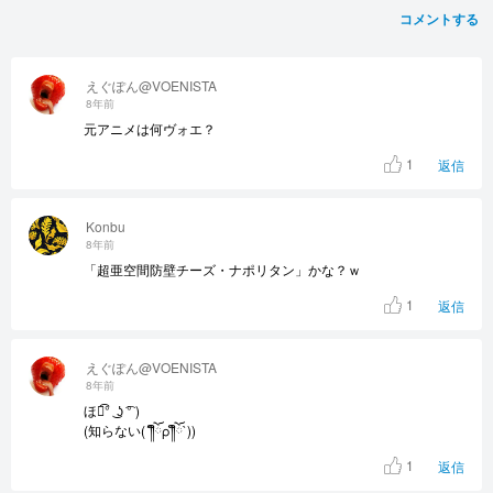
コメントする
えぐぽん@VOENISTA
8年前
元アニメは何ヴォエ？
1
返信
Konbu
8年前
「超亜空間防壁チーズ・ナポリタン」かな？ｗ
1
返信
えぐぽん@VOENISTA
8年前
ほう͡° ͜ ʖ ͡° )
(知らない(´༎ຶོρ༎ຶོ`))
1
返信