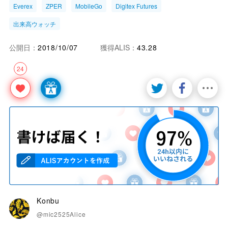
Everex
ZPER
MobileGo
Digitex Futures
出来高ウォッチ
公開日：
2018/10/07
獲得ALIS：
43.28
24
Konbu
@mic2525Alice