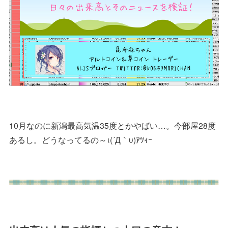
10月なのに新潟最高気温35度とかやばい…。今部屋28度
あるし。どうなってるの～ι(´Д｀υ)ｱﾂｨｰ