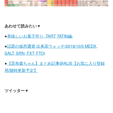
あわせて読みたい
▼
●
美味しいお菓子作り -TART TATIN編-
●
話題の仮想通貨 出来高ウォッチ(2018/10/5 MEDX,
SALT, SRN, FXT, FTO)
●
【昆布森ちゃん】まとめ記事@ALIS【お気に入り登録
用/随時更新予定】
ツイッター
▼