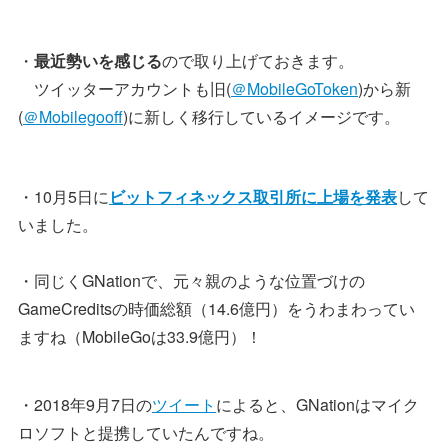
・
最近勢いを感じる
ので取り上げておきます。
ツイッターアカウントも旧(
＠MobileGoToken
)から新
(
＠Mobilegooff
)に新しく移行しているイメージです。
・10月5日に
ビットフィネックス取引所に上場を発表
して
いました。
・同じくGNationで、元々親のような位置づけの
GameCreditsの時価総額（14.6億円）をうわまわってい
ますね（MobileGoは33.9億円）！
・2018年9月7日の
ツイート
によると、GNationはマイク
ロソフトと提携していたんですね。