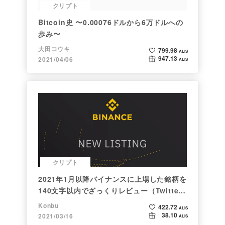
クリプト
Bitcoin史 〜0.00076ドルから6万ドルへの
歩み〜
大田コウキ
799.98
ALIS
947.13
2021/04/06
ALIS
クリプト
2021年1月以降バイナンスに上場した銘柄を
140文字以内でざっくりレビュー（Twitter
向け情報まとめ）
Konbu
422.72
ALIS
38.10
2021/03/16
ALIS