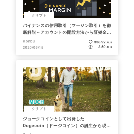
クリプト
バイナンスの信用取引（マージン取引）を徹
底解説～アカウントの開設方法から証拠金計
算例まで～
Konbu
338.92
ALIS
3.50
2020/06/15
ALIS
クリプト
ジョークコインとして出発した
Dogecoin（ドージコイン）の誕生から現在
まで。注目される非証券性🐶