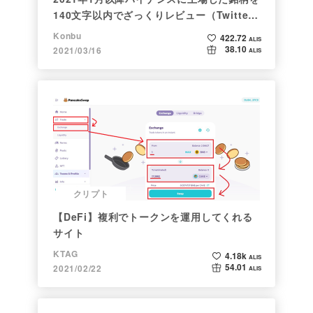
140文字以内でざっくりレビュー（Twitter
向け情報まとめ）
Konbu
422.72
ALIS
38.10
2021/03/16
ALIS
クリプト
【DeFi】複利でトークンを運用してくれる
サイト
KTAG
4.18k
ALIS
54.01
2021/02/22
ALIS