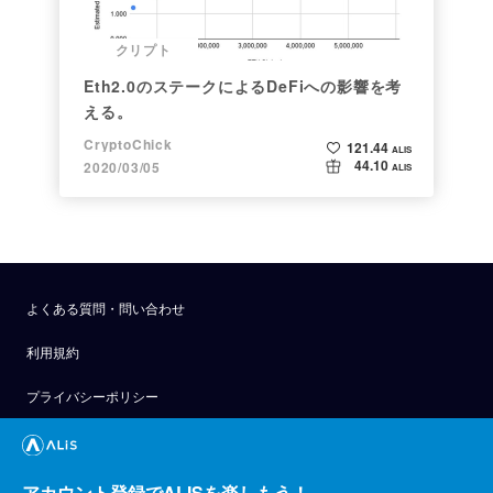
クリプト
Eth2.0のステークによるDeFiへの影響を考
える。
CryptoChick
121.44
ALIS
44.10
2020/03/05
ALIS
よくある質問・問い合わせ
利用規約
プライバシーポリシー
公式アナウンス
技術ブログ
アカウント登録でALISを楽しもう！