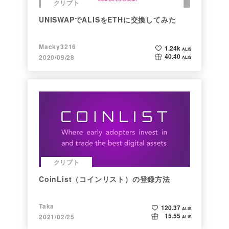
クリプト
UNISWAPでALISをETHに交換してみた
Macky3216
1.24k
ALIS
40.40
2020/09/28
ALIS
クリプト
CoinList（コインリスト）の登録方法
Taka
120.37
ALIS
15.55
2021/02/25
ALIS