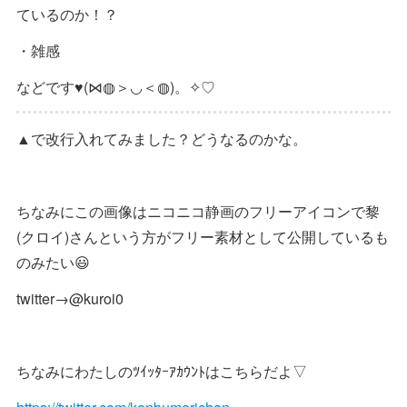
ているのか！？
・雑感
などです♥(⋈◍＞◡＜◍)。✧♡
▲で改行入れてみました？どうなるのかな。
ちなみにこの画像はニコニコ静画のフリーアイコンで黎
(クロイ)さんという方がフリー素材として公開しているも
のみたい😃
twitter→@kuroi0
ちなみにわたしのﾂｲｯﾀｰｱｶｳﾝﾄはこちらだよ▽