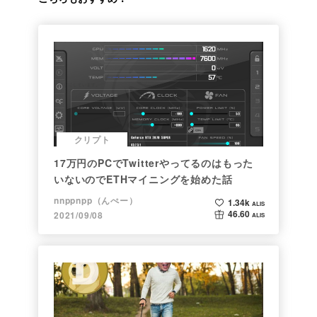
クリプト
17万円のPCでTwitterやってるのはもった
いないのでETHマイニングを始めた話
nnppnpp（んぺー）
1.34k
ALIS
46.60
2021/09/08
ALIS