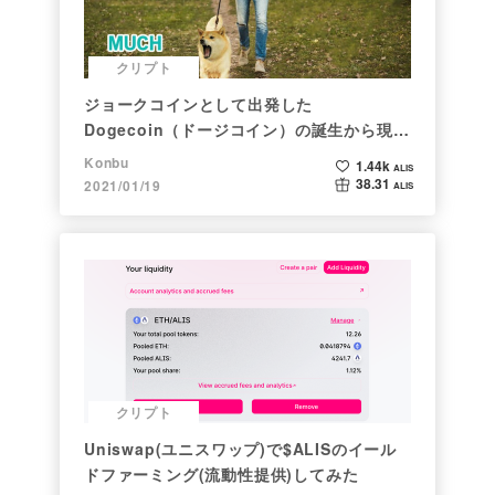
クリプト
ジョークコインとして出発した
Dogecoin（ドージコイン）の誕生から現在
まで。注目される非証券性🐶
Konbu
1.44k
ALIS
38.31
2021/01/19
ALIS
クリプト
Uniswap(ユニスワップ)で$ALISのイール
ドファーミング(流動性提供)してみた