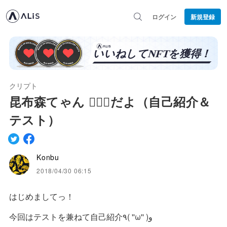
ログイン
新規登録
クリプト
昆布森てゃん 🧚🏻‍♀️だよ（自己紹介＆
テスト）
Konbu
2018/04/30 06:15
はじめましてっ！
今回はテストを兼ねて自己紹介٩( ''ω'' )و