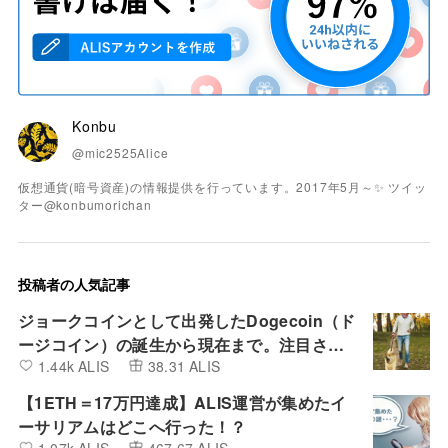
Konbu
@mic2525Alice
仮想通貨(暗号資産)の情報提供を行っています。2017年5月～✨ ツイッ
ター@konbumorichan
投稿者の人気記事
ジョークコインとして出発したDogecoin（ド
ージコイン）の誕生から現在まで。注目され
1.44k ALIS
38.31 ALIS
る非証券性🐶
【1ETH＝17万円達成】ALIS運営が集めたイ
ーサリアムはどこへ行った！？
1.07k ALIS
467.67 ALIS