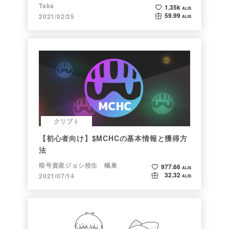
Taka
1.35k
ALIS
59.99
2021/02/25
ALIS
クリプト
【初心者向け】$MCHCの基本情報と獲得方
法
暗号資産ジョシ校生 蟻巣
977.66
ALIS
32.32
2021/07/14
ALIS