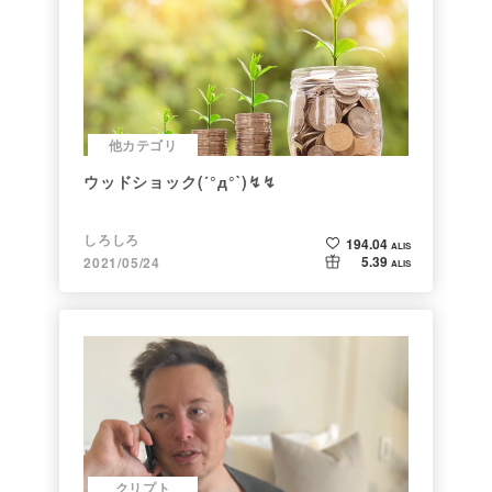
他カテゴリ
ウッドショック(´°д°`)↯↯
しろしろ
194.04
ALIS
5.39
2021/05/24
ALIS
クリプト