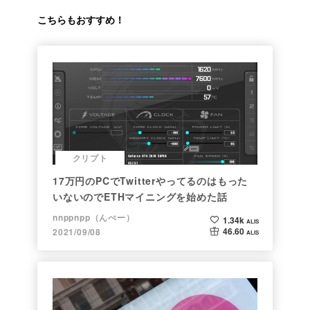
こちらもおすすめ！
クリプト
17万円のPCでTwitterやってるのはもった
いないのでETHマイニングを始めた話
nnppnpp（んぺー）
1.34k
ALIS
46.60
2021/09/08
ALIS