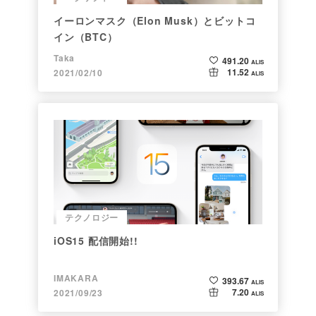
イーロンマスク（Elon Musk）とビットコ
イン（BTC）
Taka
491.20
ALIS
11.52
2021/02/10
ALIS
テクノロジー
iOS15 配信開始!!
IMAKARA
393.67
ALIS
7.20
2021/09/23
ALIS