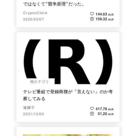
ではなくて"競争原理"だった。
CryptoChick
144.63
ALIS
159.32
2020/03/07
ALIS
他カテゴリ
テレビ番組で登録商標が「言えない」のか考
察してみる
連獅子
417.76
ALIS
31.20
2021/10/09
ALIS