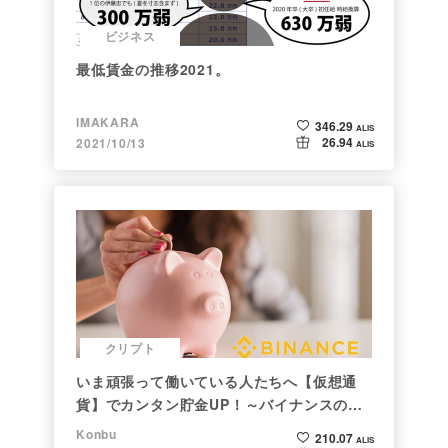
ビジネス
最低賃金の推移2021。
IMAKARA
346.29
ALIS
26.94
2021/10/13
ALIS
クリプト
いま頑張って働いている人たちへ【仮想通
貨】でカンタン貯金UP！～バイナンスの使
い方初心者編～
Konbu
210.07
ALIS