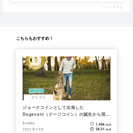
コメントする
こちらもおすすめ！
クリプト
ジョークコインとして出発した
Dogecoin（ドージコイン）の誕生から現在
まで。注目される非証券性🐶
Konbu
1.44k
ALIS
38.31
2021/01/19
ALIS