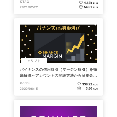
KTAG
4.18k
ALIS
54.01
2021/02/22
ALIS
クリプト
バイナンスの信用取引（マージン取引）を徹
底解説～アカウントの開設方法から証拠金計
算例まで～
Konbu
338.92
ALIS
3.50
2020/06/15
ALIS