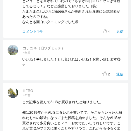
ということを書かれていたので「さすがnappaパイセンは達観
してるぜっ！」などと感動しておりました（笑）
たまたま久しぶりにnappaさんが更新された直後に公式発表が
あったのですね。
なんとも面白いタイミングでした😄
4
コメント1件
返信
コナユキ（旧ワダミッチ）
4年前
いいね！❤️しました！もし良ければいいね！お願い致します😋
✨
2
返信
HERO
4年前
この記事を読んでALISが買収されたと知りました。
俺は2019年からALISに食レポを書いてて、そこからいったん離
れたものの最近になってまた投稿を始めました。そんなALISが
買収されて多分良いこと？？ おめでたいしうれしいです。こ
れが買収がプラスに働くことを祈りつつ、これからもゆるく楽