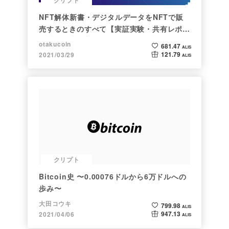
クリプト
NFT解体新書・デジタルデータをNFTで販
売するときのすべて【実証実験・共有レポー
ト】
otakucoin
681.47
ALIS
121.79
2021/03/29
ALIS
クリプト
Bitcoin史 〜0.00076ドルから6万ドルへの
歩み〜
大田コウキ
799.98
ALIS
947.13
2021/04/06
ALIS