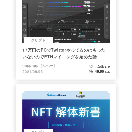
クリプト
17万円のPCでTwitterやってるのはもった
いないのでETHマイニングを始めた話
nnppnpp（んぺー）
1.34k
ALIS
46.60
2021/09/08
ALIS