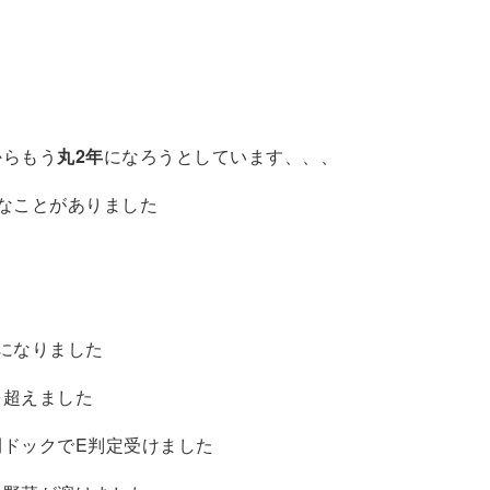
からもう
丸2年
になろうとしています、、、
々なことがありました
になりました
を超えました
間ドックでE判定受けました