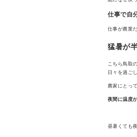
仕事で自
仕事が農業
猛暑が
こちら鳥取
日々を過ご
農家にとっ
夜間に温度が
昼暑くても