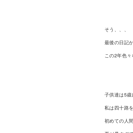
そう、、、
最後の日記
この2年色
子供達は5歳
私は四十路
初めての人