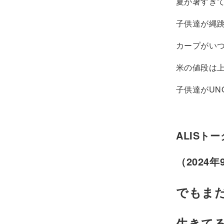
夏が暑すぎ
子供達が縄
カープがいつ
米の値段は
子供達がUN
ALISト
（2024年
でもまだ
生きて