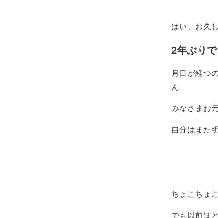
はい、お久
2年ぶり
月日が経つ
ん
みなさまお
自分はまた明
ちょこちょ
でも以前ほ