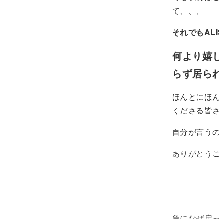
て、、、
それでもAL
何より嬉
らず居ら
ほんとにほ
くださる皆さ
自分が言う
ありがとうご
急になぜ戻