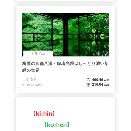
トラベル
梅雨の京都八瀬・瑠璃光院はしっとり濃い新
緑の世界
こすもす
460.46
ALIS
216.64
2021/05/25
ALIS