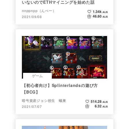
いないのでETHマイニングを始めた話
nnppnpp（んぺー）
1.34k
ALIS
46.60
2021/09/08
ALIS
ゲーム
【初心者向け】Splinterlandsの遊び方
【BCG】
暗号資産ジョシ校生 蟻巣
514.28
ALIS
6.32
2021/07/07
ALIS