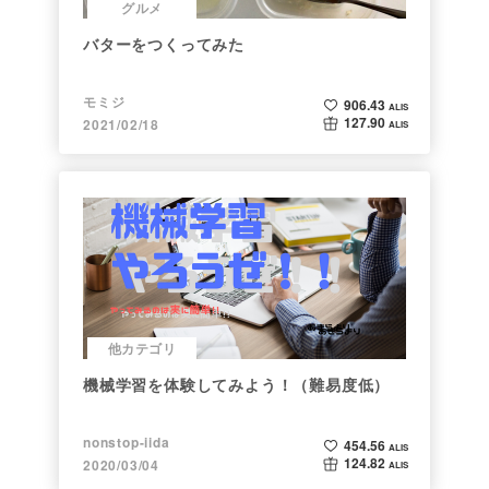
グルメ
バターをつくってみた
モミジ
906.43
ALIS
127.90
2021/02/18
ALIS
他カテゴリ
機械学習を体験してみよう！（難易度低）
nonstop-iida
454.56
ALIS
124.82
2020/03/04
ALIS