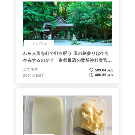
トラベル
わら人形を釘で打ち呪う 丑の刻参りは今も
存在するのか？ 京都最恐の貴船神社奥宮を
調べた
こすもす
599.04
ALIS
486.35
2021/08/07
ALIS