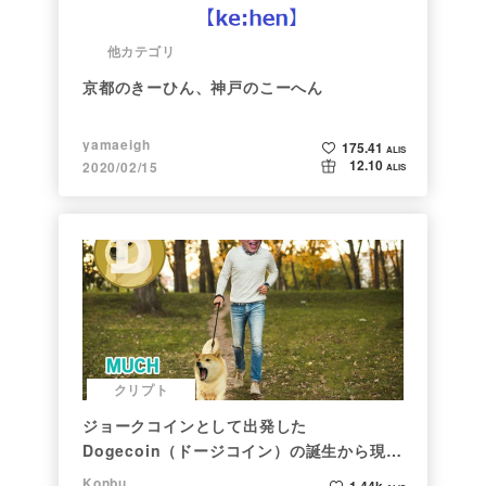
他カテゴリ
京都のきーひん、神戸のこーへん
yamaeigh
175.41
ALIS
12.10
2020/02/15
ALIS
クリプト
ジョークコインとして出発した
Dogecoin（ドージコイン）の誕生から現在
まで。注目される非証券性🐶
Konbu