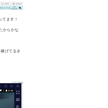
ってます！
たからかな
に稼げてるき