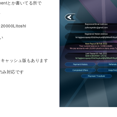
mentとか書いてる所で
す
000Litoshi
い
ンキャッシュ版もあります
ayのみ対応です