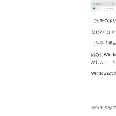
（実際の振
なぜ2０分で
（英語苦手
因みにWin
がします No
Window
最低出金額