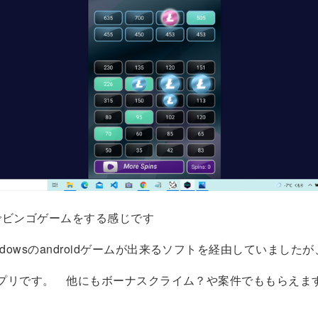
でビンゴゲームをする感じです
ndowsのandroidゲームが出来るソフトを経由していました
dのアプリです。 他にもボーナスクライム？や案件でももらえま