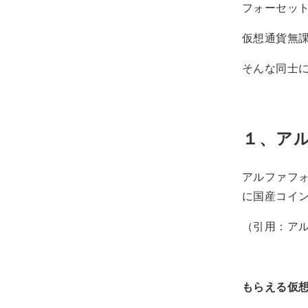
フォーセット
仮想通貨無
そんな同士
１、ア
アルファフ
に国産コイ
（引用：ア
もらえる仮