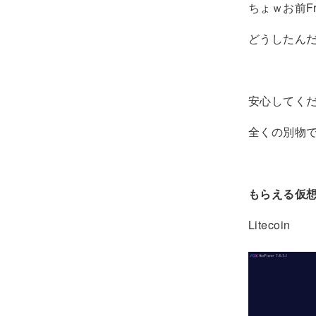
ちょｗお前F
どうしたん
安心してく
全くの別物
もらえる仮
Litecoin