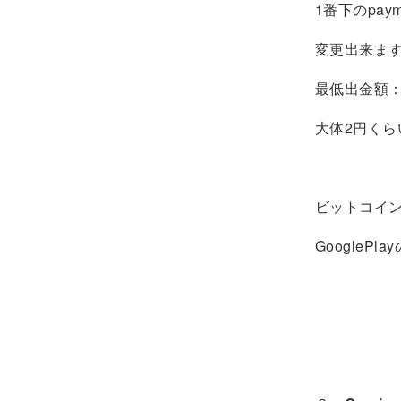
1番下のpay
変更出来ま
最低出金額：20
大体2円くら
ビットコイ
GooglePl