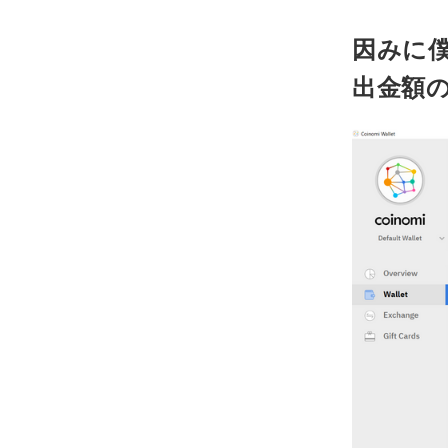
因みに
出金額