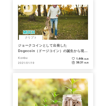
クリプト
ジョークコインとして出発した
Dogecoin（ドージコイン）の誕生から現在
まで。注目される非証券性🐶
Konbu
1.44k
ALIS
38.31
2021/01/19
ALIS