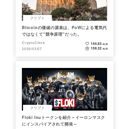
クリプト
Bitcoinの価値の源泉は、PoWによる電気代
ではなくて"競争原理"だった。
CryptoChick
144.63
ALIS
159.32
2020/03/07
ALIS
クリプト
Floki Inuトークンを紹介～イーロンマスク
にインスパイアされて開発～