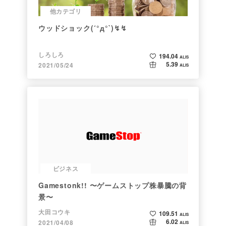
他カテゴリ
ウッドショック(´°д°`)↯↯
しろしろ
194.04
ALIS
5.39
2021/05/24
ALIS
ビジネス
Gamestonk!! 〜ゲームストップ株暴騰の背
景〜
大田コウキ
109.51
ALIS
6.02
2021/04/08
ALIS