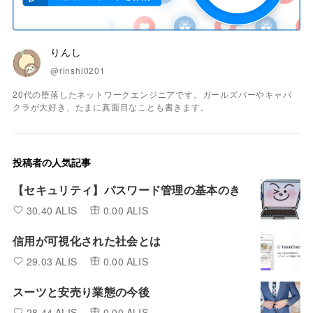
りんし
@rinshi0201
20代の堕落したネットワークエンジニアです。ガールズバーやキャバ
クラが大好き、たまに真面目なことも書きます。
投稿者の人気記事
【セキュリティ】パスワード管理の基本のき
30.40 ALIS
0.00 ALIS
信用が可視化された社会とは
29.03 ALIS
0.00 ALIS
スーツと安売り業態の今後
28.44 ALIS
0.00 ALIS