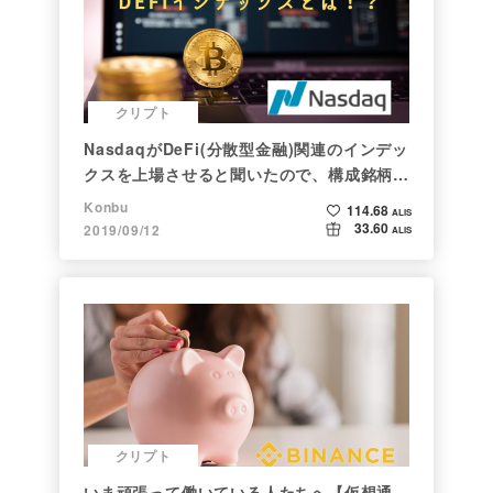
クリプト
NasdaqがDeFi(分散型金融)関連のインデッ
クスを上場させると聞いたので、構成銘柄を
調べてみた
Konbu
114.68
ALIS
33.60
2019/09/12
ALIS
クリプト
いま頑張って働いている人たちへ【仮想通