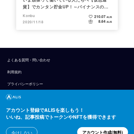
貨】でカンタン貯金UP！～バイナンスの使
い方初心者編～
Konbu
210.07
ALIS
8.64
2020/11/18
ALIS
よくある質問・問い合わせ
利用規約
プライバシーポリシー
公式アナウンス
技術ブログ
アカウント登録でALISを楽しもう！
いいね、記事投稿でトークンやNFTを獲得できます
API
運営会社
アカウント作成(無料)
今はしない