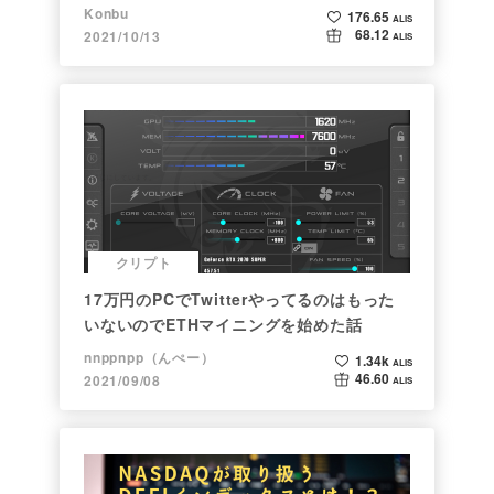
Konbu
176.65
ALIS
68.12
2021/10/13
ALIS
クリプト
17万円のPCでTwitterやってるのはもった
いないのでETHマイニングを始めた話
nnppnpp（んぺー）
1.34k
ALIS
46.60
2021/09/08
ALIS