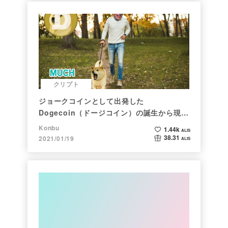
クリプト
ジョークコインとして出発した
Dogecoin（ドージコイン）の誕生から現在
まで。注目される非証券性🐶
Konbu
1.44k
ALIS
38.31
2021/01/19
ALIS