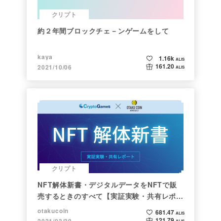
クリプト
約２年間ブロックチェ－ンゲームをして
kaya
1.16k
ALIS
161.20
2021/10/06
ALIS
クリプト
NFT解体新書・デジタルデータをNFTで販
売するときのすべて【実証実験・共有レポー
ト】
otakucoin
681.47
ALIS
121.79
2021/03/29
ALIS