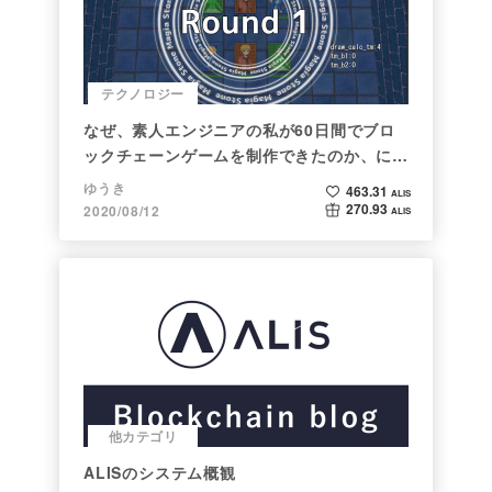
テクノロジー
なぜ、素人エンジニアの私が60日間でブロ
ックチェーンゲームを制作できたのか、につ
いて語ってみた
ゆうき
463.31
ALIS
270.93
2020/08/12
ALIS
他カテゴリ
ALISのシステム概観