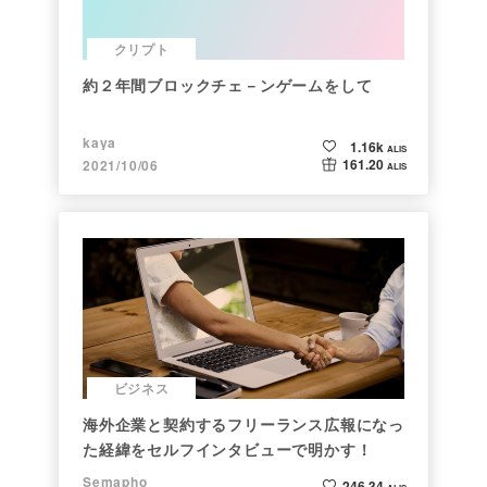
クリプト
約２年間ブロックチェ－ンゲームをして
kaya
1.16k
ALIS
161.20
2021/10/06
ALIS
ビジネス
海外企業と契約するフリーランス広報になっ
た経緯をセルフインタビューで明かす！
Semapho
246.34