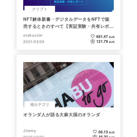
クリプト
NFT解体新書・デジタルデータをNFTで販
売するときのすべて【実証実験・共有レポー
ト】
otakucoin
681.47
ALIS
121.79
2021/03/29
ALIS
他カテゴリ
オランダ人が語る大麻大国のオランダ
Jimmy
66.13
ALIS
46.20