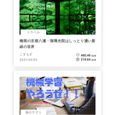
トラベル
梅雨の京都八瀬・瑠璃光院はしっとり濃い新
緑の世界
こすもす
460.46
ALIS
216.64
2021/05/25
ALIS
他カテゴリ