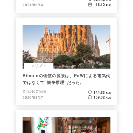
ALIS
16.10
2021/09/14
ALIS
クリプト
Bitcoinの価値の源泉は、PoWによる電気代
ではなくて"競争原理"だった。
CryptoChick
144.63
ALIS
159.32
2020/03/07
ALIS