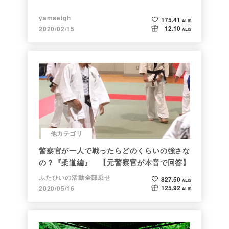
yamaeigh
175.41
ALIS
12.10
2020/02/15
ALIS
他カテゴリ
警察官が一人で戦ったらどのくらいの強さな
の？『柔道編』 【元警察官が本音で回答】
ふたひいの活動全部乗せ
827.50
ALIS
125.92
2020/05/16
ALIS