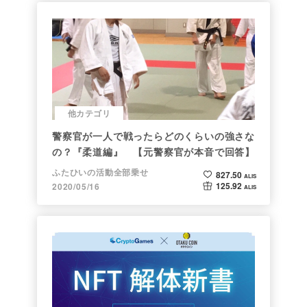
他カテゴリ
警察官が一人で戦ったらどのくらいの強さな
の？『柔道編』 【元警察官が本音で回答】
ふたひいの活動全部乗せ
827.50
ALIS
125.92
2020/05/16
ALIS