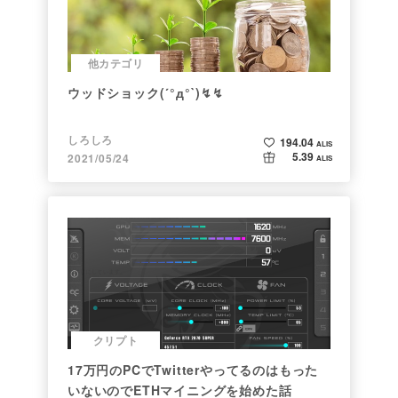
他カテゴリ
ウッドショック(´°д°`)↯↯
しろしろ
194.04
ALIS
5.39
2021/05/24
ALIS
クリプト
17万円のPCでTwitterやってるのはもった
いないのでETHマイニングを始めた話