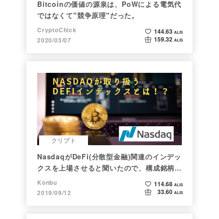
Bitcoinの価値の源泉は、PoWによる電気代
ではなくて"競争原理"だった。
CryptoChick
144.63
ALIS
159.32
2020/03/07
ALIS
クリプト
NasdaqがDeFi(分散型金融)関連のインデッ
クスを上場させると聞いたので、構成銘柄を
調べてみた
Konbu
114.68
ALIS
33.60
2019/09/12
ALIS