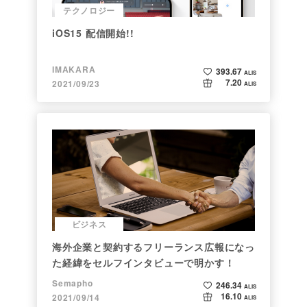
テクノロジー
iOS15 配信開始!!
IMAKARA
393.67
ALIS
7.20
2021/09/23
ALIS
ビジネス
海外企業と契約するフリーランス広報になっ
た経緯をセルフインタビューで明かす！
Semapho
246.34
ALIS
16.10
2021/09/14
ALIS