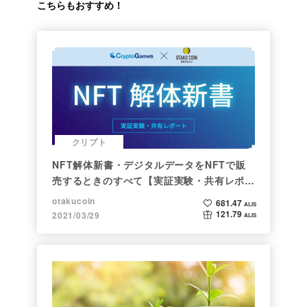
こちらもおすすめ！
クリプト
NFT解体新書・デジタルデータをNFTで販
売するときのすべて【実証実験・共有レポー
ト】
otakucoin
681.47
ALIS
121.79
2021/03/29
ALIS