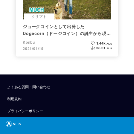
クリプト
ジョークコインとして出発した
Dogecoin（ドージコイン）の誕生から現在
まで。注目される非証券性🐶
Konbu
1.44k
ALIS
38.31
2021/01/19
ALIS
よくある質問・問い合わせ
利用規約
プライバシーポリシー
公式アナウンス