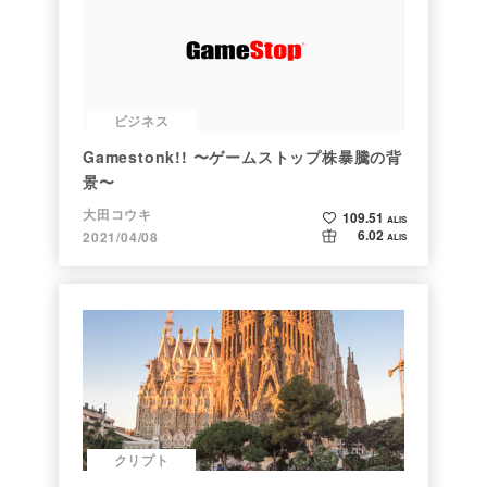
ビジネス
Gamestonk!! 〜ゲームストップ株暴騰の背
景〜
大田コウキ
109.51
ALIS
6.02
2021/04/08
ALIS
クリプト