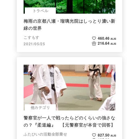
トラベル
梅雨の京都八瀬・瑠璃光院はしっとり濃い新
緑の世界
こすもす
460.46
ALIS
216.64
2021/05/25
ALIS
他カテゴリ
警察官が一人で戦ったらどのくらいの強さな
の？『柔道編』 【元警察官が本音で回答】
ふたひいの活動全部乗せ
827.50
ALIS