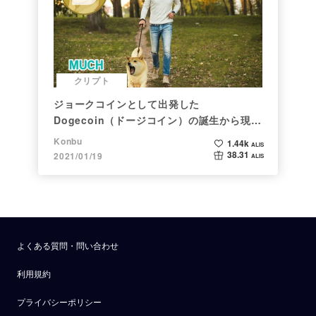
クリプト
ジョークコインとして出発した
Dogecoin（ドージコイン）の誕生から現在
まで。注目される非証券性🐶
Konbu
1.44k
ALIS
38.31
2021/01/19
ALIS
よくある質問・問い合わせ
利用規約
プライバシーポリシー