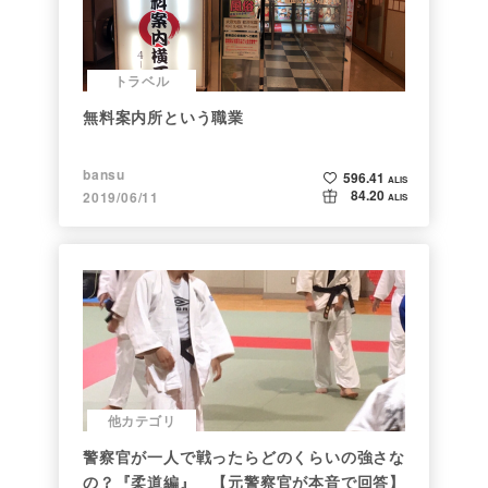
トラベル
無料案内所という職業
bansu
596.41
ALIS
84.20
2019/06/11
ALIS
他カテゴリ
警察官が一人で戦ったらどのくらいの強さな
の？『柔道編』 【元警察官が本音で回答】