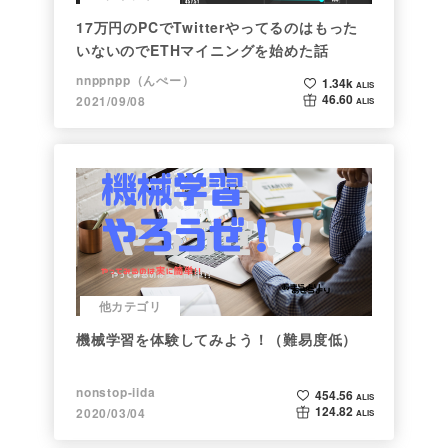
17万円のPCでTwitterやってるのはもった
いないのでETHマイニングを始めた話
nnppnpp（んぺー）
1.34k
ALIS
46.60
2021/09/08
ALIS
他カテゴリ
機械学習を体験してみよう！（難易度低）
nonstop-iida
454.56
ALIS
124.82
2020/03/04
ALIS