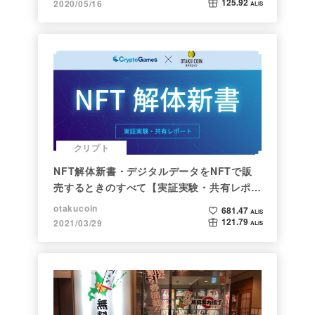
125.92
2020/05/16
ALIS
クリプト
NFT解体新書・デジタルデータをNFTで販
売するときのすべて【実証実験・共有レポー
ト】
otakucoin
681.47
ALIS
121.79
2021/03/29
ALIS