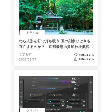
トラベル
わら人形を釘で打ち呪う 丑の刻参りは今も
存在するのか？ 京都最恐の貴船神社奥宮を
調べた
こすもす
599.04
ALIS
486.35
2021/08/07
ALIS
クリプト