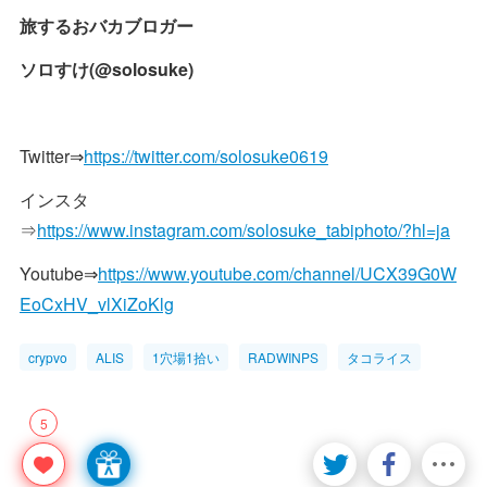
旅するおバカブロガー
ソロすけ(@solosuke)
Twitter⇒
https://twitter.com/solosuke0619
インスタ
⇒
https://www.instagram.com/solosuke_tabiphoto/?hl=ja
Youtube⇒
https://www.youtube.com/channel/UCX39G0W
EoCxHV_vlXiZoKlg
crypvo
ALIS
1穴場1拾い
RADWINPS
タコライス
5