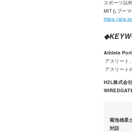
スポーツ以
MITもプー
https://alis.
◆KEYW
Athlete Por
アスリート
アスリート
H2L株式会
WIREDGAT
菊池雄星
対話