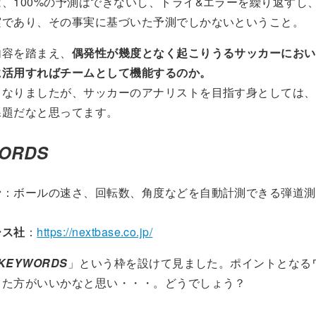
、100%の予測はできないし、トライ&エラーを繰り返すし
実であり、その事実に基づいた予測でしかないということ。
内容を踏まえ、
偶発性が幾度となく起こりうるサッカーにおい
に活用すればチームとして機能するのか。
くなりましたが、サッカーのアナリストを目指す身としては、
課題だなと思ってます。
ORDS
ン
：ボールの速さ、回転数、角度などを自動計測できる弾道測
ース社
：
https://nextbase.co.jp/
KEYWORDS
」という枠を設けて見ました。ポイントとなる
った方がいいかなと思い・・・。どうでしょう？