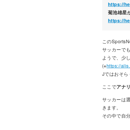
https://
菊池雄星
https://
このSpor
サッカーで
ようで、少
(※
https://al
Jではおそ
ここで
アナ
サッカーは
きます。
その中で自