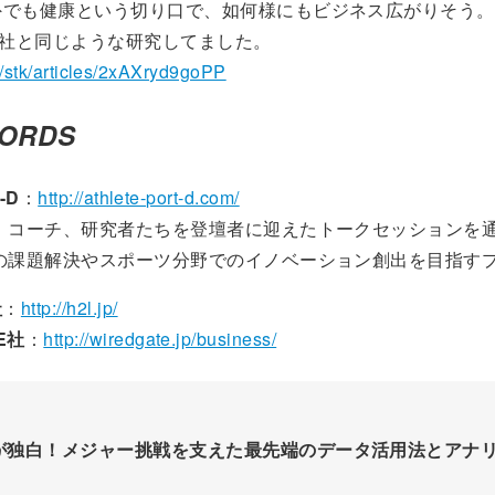
外でも健康という切り口で、如何様にもビジネス広がりそう。
マ社と同じような研究してました。
to/stk/articles/2xAXryd9goPP
ORDS
t-D
：
http://athlete-port-d.com/
、コーチ、研究者たちを登壇者に迎えたトークセッションを
の課題解決やスポーツ分野でのイノベーション創出を目指す
社
：
http://h2l.jp/
E社
：
http://wiredgate.jp/business/
が独白！メジャー挑戦を支えた最先端のデータ活用法とアナ