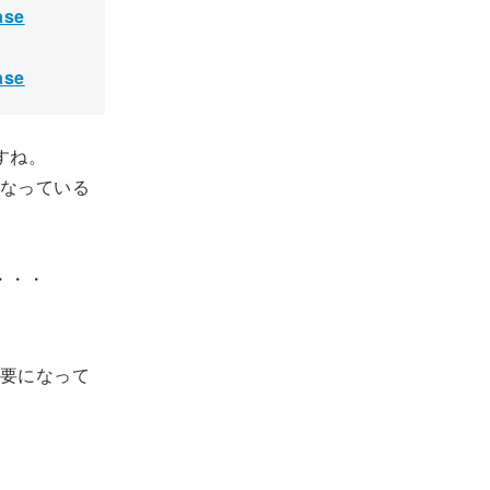
ase
ase
すね。
なっている
・・・
要になって