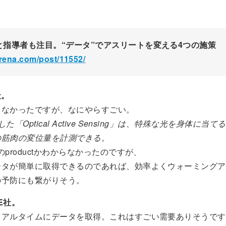
と指導者も注目。“データ”でアスリートを変える4つの施策
zrena.com/post/11552/
社。
らなかったですが、なにやらすごい。
た「Optical Active Sensing」は、特殊な光を身体に当
の筋肉の変位量を計測できる。
のproductかわからなかったのですが、
ータが簡単に取得できるのであれば、効率よくウォーミングア
の予防にも繋がりそう。
TE社。
リアルタイムにデータを取得。これはすごい需要ありそうです