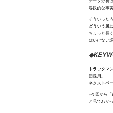
データ分析は
客観的な事
そういった
どういう風
ちょっと長
はいけない
◆
KEYW
トラックマ
団採用。
ネクストベ
※今回から「
と見でわか