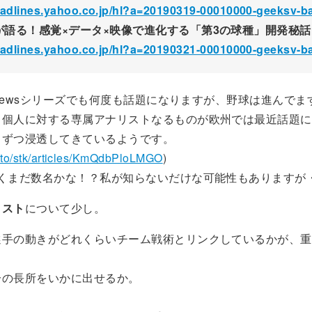
headlines.yahoo.co.jp/hl?a=20190319-00010000-geeksv-b
が語る！感覚×データ×映像で進化する「第3の球種」開発秘話
headlines.yahoo.co.jp/hl?a=20190321-00010000-geeksv-b
tsNewsシリーズでも何度も話題になりますが、野球は進んでま
も個人に対する専属アナリストなるものが欧州では最近話題に
しずつ浸透してきているようです。
is.to/stk/articles/KmQdbPloLMGO
)
らくまだ数名かな！？私が知らないだけな可能性もありますが
リスト
について少し。
選手の動きがどれくらいチーム戦術とリンクしているかが、重
分の長所をいかに出せるか。