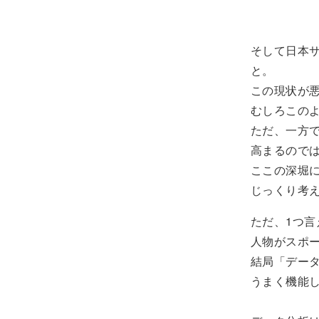
そして日本
と。
この現状が
むしろこの
ただ、一方
高まるので
ここの深堀
じっくり考
ただ、1つ
人物がスポ
結局「デー
うまく機能