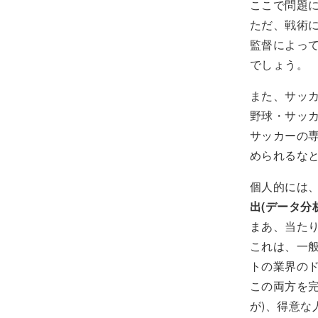
ここで問題
ただ、戦術
監督によっ
でしょう。
また、サッ
野球・サッ
サッカーの
められるな
個人的には
出(データ分
まあ、当た
これは、一
トの業界の
この両方を
が)、得意