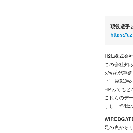
現役選手
https://a
H2L株式会
この会社知
>同社が開発し
て、運動時
HPみてもど
これらのデ
すし、怪我
WIREDGA
足の裏から