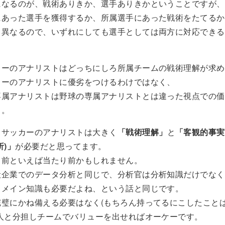
になるのが、戦術ありきか、選手ありきかということですが、
にあった選手を獲得するか、所属選手にあった戦術をたてるか
て異なるので、いずれにしても選手としては両方に対応できる
カーのアナリストはどっちにしろ所属チームの戦術理解が求め
カーのアナリストに優劣をつけるわけではなく、
専属アナリストは野球の専属アナリストとは違った視点での価
と。
、サッカーのアナリストは大きく
「戦術理解」
と
「客観的事実
析)」
が必要だと思ってます。
り前といえば当たり前かもしれません。
般企業でのデータ分析と同じで、分析官は分析知識だけでなく
ドメイン知識も必要だよね、という話と同じです。
完璧にかね備える必要はなく(もちろん持ってるにこしたこと
な人と分担しチームでバリューを出せればオーケーです。