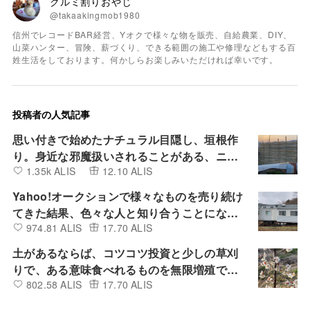
クルミ割りおやじ
@takaakingmob1980
信州でレコードBAR経営、Yオクで様々な物を販売、自給農業、DIY、
山菜ハンター、冒険、薪づくり、できる範囲の施工や修理などもする百
姓生活をしております。何かしらお楽しみいただければ幸いです。
投稿者の人気記事
思い付きで始めたナチュラル目隠し、垣根作
り。身近な邪魔扱いされることがある、ニセ
1.35k ALIS
12.10 ALIS
アカシアや竹を活用したアート作品
Yahoo!オークションで様々なものを売り続け
てきた結果、色々な人と知り合うことにな
974.81 ALIS
17.70 ALIS
り、驚きや学び、想像していなかった世界が
広がり続けている。
土があるならば、コツコツ投資と少しの草刈
りで、ある意味食べれるものを無限増殖でき
802.58 ALIS
17.70 ALIS
る。