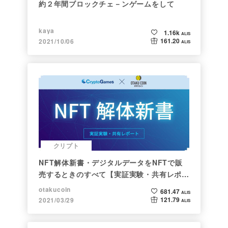
約２年間ブロックチェ－ンゲームをして
kaya
1.16k
ALIS
161.20
2021/10/06
ALIS
クリプト
NFT解体新書・デジタルデータをNFTで販
売するときのすべて【実証実験・共有レポー
ト】
otakucoin
681.47
ALIS
121.79
2021/03/29
ALIS