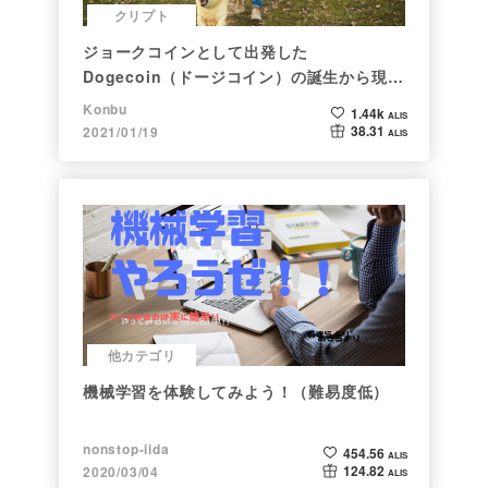
クリプト
ジョークコインとして出発した
Dogecoin（ドージコイン）の誕生から現在
まで。注目される非証券性🐶
Konbu
1.44k
ALIS
38.31
2021/01/19
ALIS
他カテゴリ
機械学習を体験してみよう！（難易度低）
nonstop-iida
454.56
ALIS
124.82
2020/03/04
ALIS