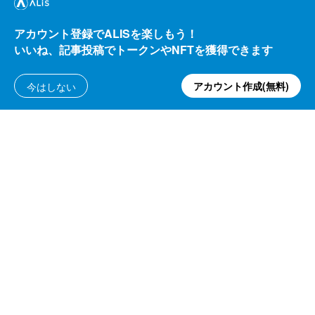
アカウント登録でALISを楽しもう！
テクノロジー
いいね、記事投稿でトークンやNFTを獲得できます
iOS15 配信開始!!
アカウント作成(無料)
今はしない
IMAKARA
393.67
ALIS
7.20
2021/09/23
ALIS
よくある質問・問い合わせ
利用規約
プライバシーポリシー
公式アナウンス