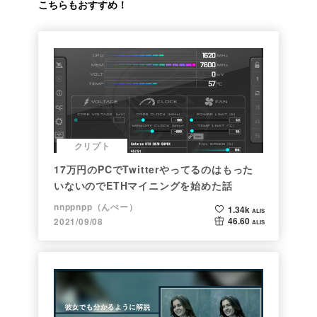
こちらもおすすめ！
クリプト
17万円のPCでTwitterやってるのはもった
いないのでETHマイニングを始めた話
nnppnpp（んぺー）
1.34k
ALIS
46.60
2021/09/08
ALIS