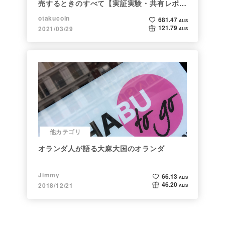
売するときのすべて【実証実験・共有レポー
ト】
otakucoin
681.47
ALIS
121.79
2021/03/29
ALIS
他カテゴリ
オランダ人が語る大麻大国のオランダ
Jimmy
66.13
ALIS
46.20
2018/12/21
ALIS