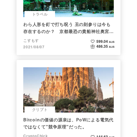
トラベル
わら人形を釘で打ち呪う 丑の刻参りは今も
存在するのか？ 京都最恐の貴船神社奥宮を
調べた
こすもす
599.04
ALIS
486.35
2021/08/07
ALIS
クリプト
Bitcoinの価値の源泉は、PoWによる電気代
ではなくて"競争原理"だった。
CryptoChick
144.63