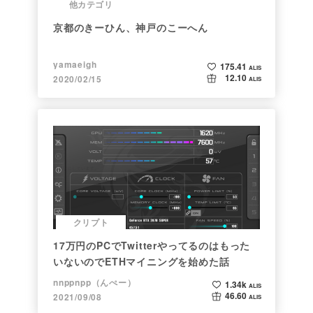
他カテゴリ
京都のきーひん、神戸のこーへん
yamaeigh
175.41
ALIS
12.10
2020/02/15
ALIS
クリプト
17万円のPCでTwitterやってるのはもった
いないのでETHマイニングを始めた話
nnppnpp（んぺー）
1.34k
ALIS
46.60
2021/09/08
ALIS