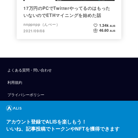
17万円のPCでTwitterやってるのはもった
いないのでETHマイニングを始めた話
nnppnpp（んぺー）
1.34k
ALIS
46.60
2021/09/08
ALIS
よくある質問・問い合わせ
利用規約
プライバシーポリシー
公式アナウンス
技術ブログ
アカウント登録でALISを楽しもう！
いいね、記事投稿でトークンやNFTを獲得できます
API