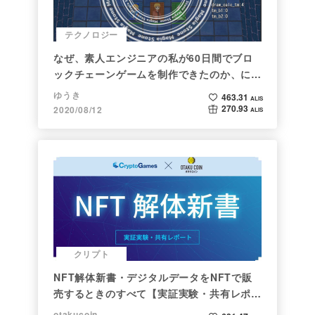
テクノロジー
なぜ、素人エンジニアの私が60日間でブロ
ックチェーンゲームを制作できたのか、につ
いて語ってみた
ゆうき
463.31
ALIS
270.93
2020/08/12
ALIS
クリプト
NFT解体新書・デジタルデータをNFTで販
売するときのすべて【実証実験・共有レポー
ト】
otakucoin