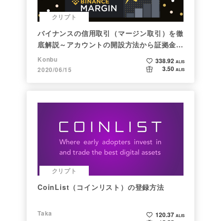
クリプト
バイナンスの信用取引（マージン取引）を徹
底解説～アカウントの開設方法から証拠金計
算例まで～
Konbu
338.92
ALIS
3.50
2020/06/15
ALIS
クリプト
CoinList（コインリスト）の登録方法
Taka
120.37
ALIS