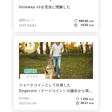
Uniswap v3を完全に理解した
池田らいく
488.96
ALIS
18.92
2021/04/04
ALIS
クリプト
ジョークコインとして出発した
Dogecoin（ドージコイン）の誕生から現在
まで。注目される非証券性🐶
Konbu
1.44k
ALIS
38.31
2021/01/19
ALIS