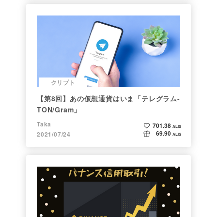
クリプト
【第8回】あの仮想通貨はいま「テレグラム-
TON/Gram」
Taka
701.38
ALIS
69.90
2021/07/24
ALIS