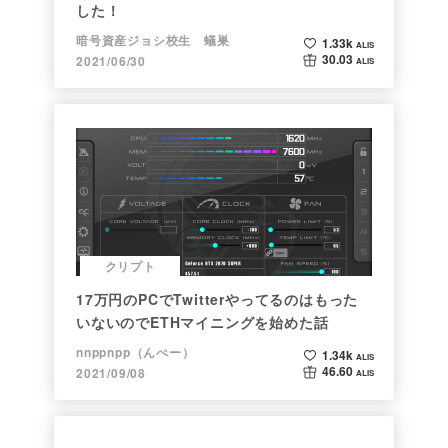
した！
暗号資産ジョシ校生 蟻巣
1.33k
ALIS
30.03
2021/06/30
ALIS
クリプト
17万円のPCでTwitterやってるのはもった
いないのでETHマイニングを始めた話
nnppnpp（んぺー）
1.34k
ALIS
46.60
2021/09/08
ALIS