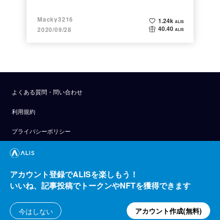
Macky3216
1.24k
ALIS
40.40
2020/09/28
ALIS
よくある質問・問い合わせ
利用規約
プライバシーポリシー
公式アナウンス
技術ブログ
アカウント登録でALISを楽しもう！
いいね、記事投稿でトークンやNFTを獲得できます
API
運営会社
アカウント作成(無料)
今はしない