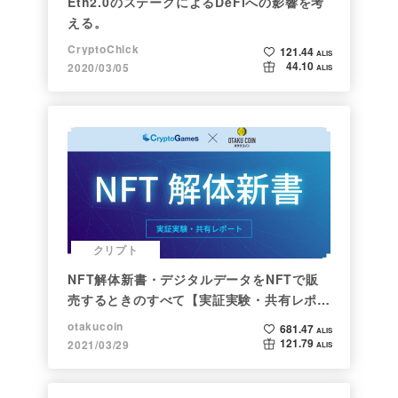
Eth2.0のステークによるDeFiへの影響を考
える。
CryptoChick
121.44
ALIS
44.10
2020/03/05
ALIS
クリプト
NFT解体新書・デジタルデータをNFTで販
売するときのすべて【実証実験・共有レポー
ト】
otakucoin
681.47
ALIS
121.79
2021/03/29
ALIS