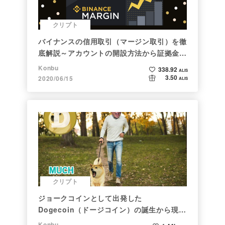
クリプト
バイナンスの信用取引（マージン取引）を徹
底解説～アカウントの開設方法から証拠金計
算例まで～
Konbu
338.92
ALIS
3.50
2020/06/15
ALIS
クリプト
ジョークコインとして出発した
Dogecoin（ドージコイン）の誕生から現在
まで。注目される非証券性🐶
Konbu