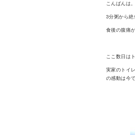
こんばんは
3分粥から
食後の腹痛
ここ数日は
実家のトイ
の感動は今