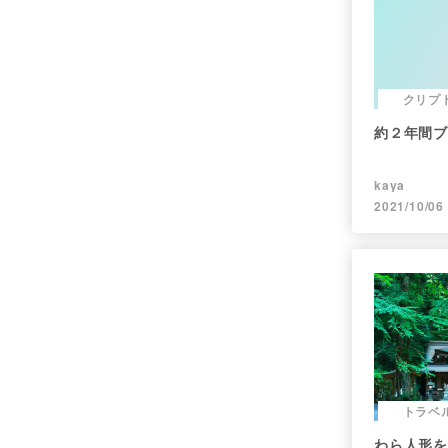
クリプ
約２年間ブ
kaya
2021/10/06
トラベ
わら人形を