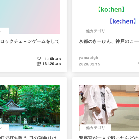
ト
他カテゴリ
ロックチェ－ンゲームをして
京都のきーひん、神戸のこー
yamaeigh
1.16k
ALIS
161.20
2020/02/15
ALIS
ル
他カテゴリ
釘で打ち呪う 丑の刻参りは
警察官が一人で戦ったらどの