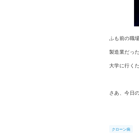
ふも前の職
製造業だっ
大学に行く
さあ、今日
クローン病