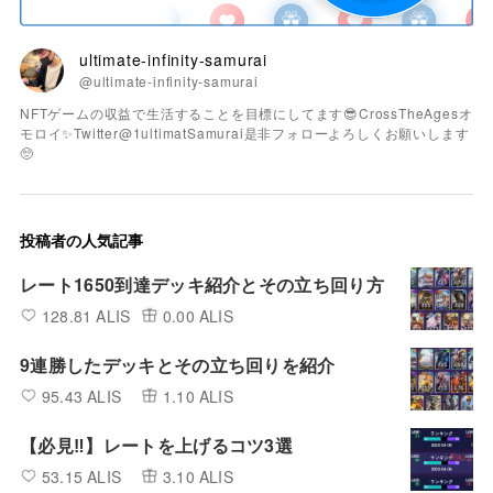
ultimate-infinity-samurai
@ultimate-infinity-samurai
NFTゲームの収益で生活することを目標にしてます😎CrossTheAgesオ
モロイ✨Twitter@1ultimatSamurai是非フォローよろしくお願いします
🥺
投稿者の人気記事
レート1650到達デッキ紹介とその立ち回り方
128.81 ALIS
0.00 ALIS
9連勝したデッキとその立ち回りを紹介
95.43 ALIS
1.10 ALIS
【必見‼︎】レートを上げるコツ3選
53.15 ALIS
3.10 ALIS