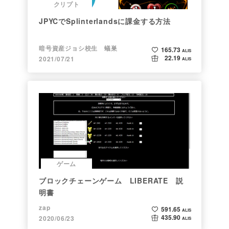
クリプト
JPYCでSplinterlandsに課金する方法
暗号資産ジョシ校生 蟻巣
165.73
ALIS
22.19
2021/07/21
ALIS
ゲーム
ブロックチェーンゲーム LIBERATE 説
明書
zap
591.65
ALIS
435.90
2020/06/23
ALIS