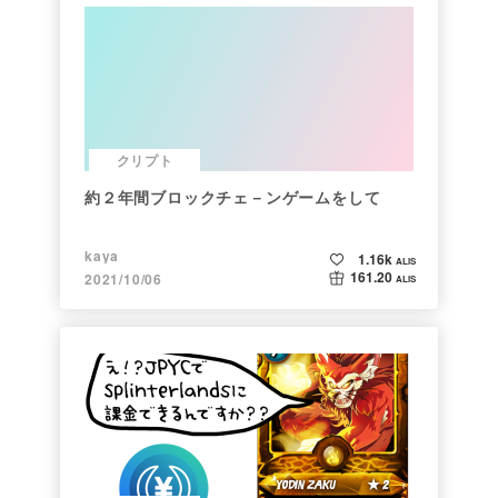
クリプト
約２年間ブロックチェ－ンゲームをして
kaya
1.16k
ALIS
161.20
2021/10/06
ALIS