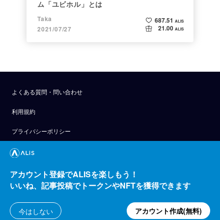
ム「ユビホル」とは
Taka
687.51
ALIS
21.00
2021/07/27
ALIS
よくある質問・問い合わせ
利用規約
プライバシーポリシー
公式アナウンス
技術ブログ
アカウント登録でALISを楽しもう！
いいね、記事投稿でトークンやNFTを獲得できます
API
運営会社
アカウント作成(無料)
今はしない