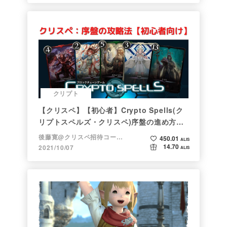
クリプト
【クリスペ】【初心者】Crypto Spells(ク
リプトスペルズ・クリスペ)序盤の進め方
【NFTゲーム】
後藤寛@クリスペ招待コード→LHiH
450.01
ALIS
14.70
2021/10/07
ALIS