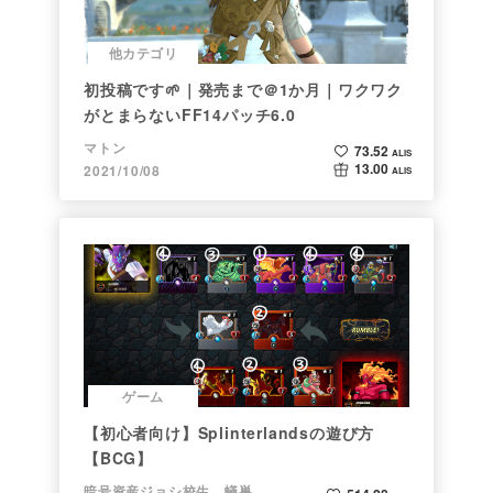
他カテゴリ
初投稿です🌱｜発売まで＠1か月｜ワクワク
がとまらないFF14パッチ6.0
マトン
73.52
ALIS
13.00
2021/10/08
ALIS
ゲーム
【初心者向け】Splinterlandsの遊び方
【BCG】
暗号資産ジョシ校生 蟻巣