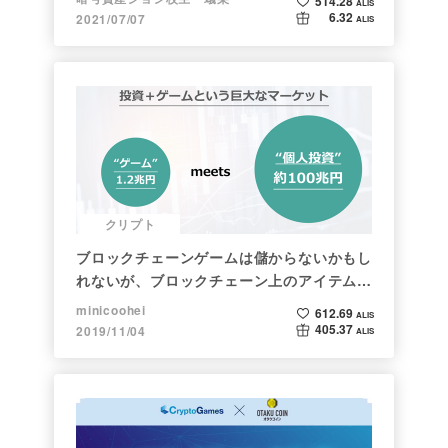
514.28
ALIS
6.32
2021/07/07
ALIS
クリプト
ブロックチェーンゲームは儲からないかもし
れないが、ブロックチェーン上のアイテムは
新しい形の投資になる。(読了:５分)
minicoohei
612.69
ALIS
405.37
2019/11/04
ALIS