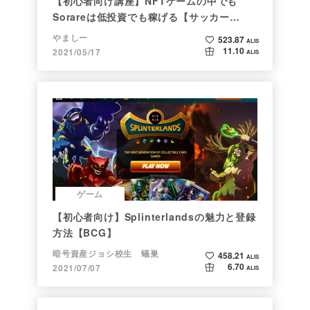
【初心者向け講座】NFTゲームの中でも
Sorareは低投資でも稼げる【サッカー
×NFT×BCG】
やましー
523.87
ALIS
11.10
2021/05/17
ALIS
ゲーム
【初心者向け】Splinterlandsの魅力と登録
方法【BCG】
暗号資産ジョシ校生 蟻巣
458.21
ALIS
6.70
2021/07/07
ALIS