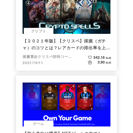
クリプト
【２０２１年版】【クリスペ】採掘（ガチ
ャ）のコツとは？レアカードの排出率を上げ
る方法【初心者向け】
後藤寛@クリスペ招待コード→LHiH
542.16
ALIS
3.90
2021/10/11
ALIS
ゲーム