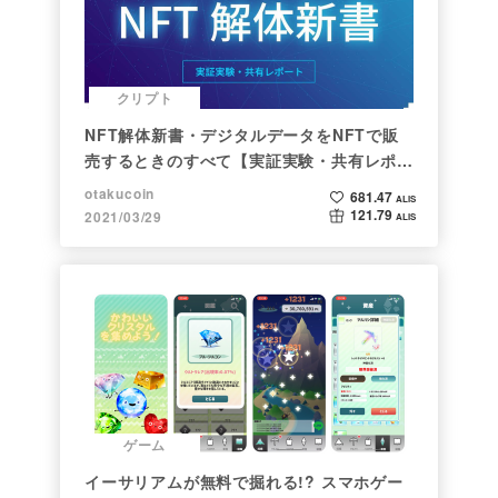
クリプト
NFT解体新書・デジタルデータをNFTで販
売するときのすべて【実証実験・共有レポー
ト】
otakucoin
681.47
ALIS
121.79
2021/03/29
ALIS
ゲーム
イーサリアムが無料で掘れる!? スマホゲー