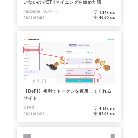
いないのでETHマイニングを始めた話
nnppnpp（んぺー）
1.34k
ALIS
46.60
2021/09/08
ALIS
クリプト
【DeFi】複利でトークンを運用してくれる
サイト
KTAG
4.18k
ALIS
54.01
2021/02/22
ALIS