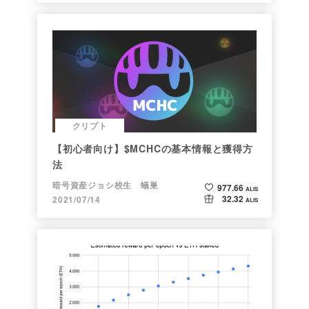
クリプト
【初心者向け】$MCHCの基本情報と獲得方
法
暗号資産ジョシ校生 蟻巣
977.66
ALIS
32.32
2021/07/14
ALIS