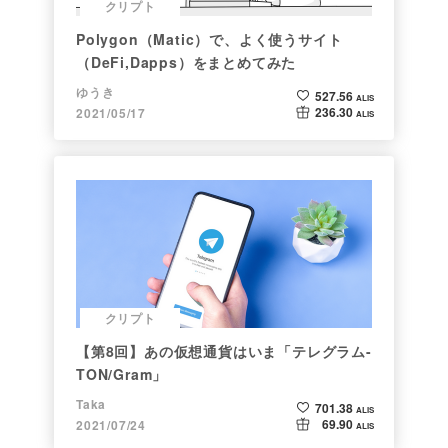
クリプト
Polygon（Matic）で、よく使うサイト
（DeFi,Dapps）をまとめてみた
ゆうき
527.56
ALIS
236.30
2021/05/17
ALIS
クリプト
【第8回】あの仮想通貨はいま「テレグラム-
TON/Gram」
Taka
701.38
ALIS
69.90
2021/07/24
ALIS