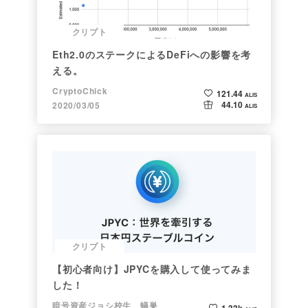
クリプト
Eth2.0のステークによるDeFiへの影響を考
える。
CryptoChick
121.44
ALIS
44.10
2020/03/05
ALIS
クリプト
【初心者向け】JPYCを購入して使ってみま
した！
暗号資産ジョシ校生 蟻巣
1.33k