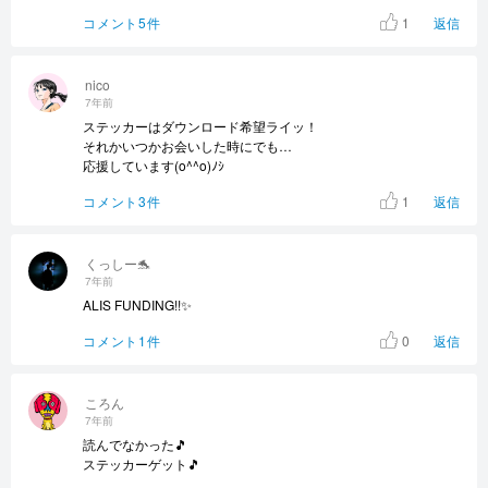
1
コメント5件
返信
nico
7年前
ステッカーはダウンロード希望ライッ！
それかいつかお会いした時にでも…
応援しています(o^^o)ﾉｼ
1
コメント3件
返信
くっしー🐬
7年前
ALIS FUNDING!!✨
0
コメント1件
返信
ころん
7年前
読んでなかった🎵
ステッカーゲット🎵