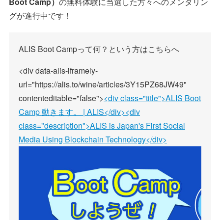
Boot Camp）
の無料体験に当選した方々へのメンタリン
グが進行中です！
ALIS Boot Campって何？という方はこちらへ
<div data-alis-iframely-
url="https://alis.to/wine/articles/3Y15PZ68JW49"
contenteditable="false">
<div class="title">ALIS Boot
Camp 動きます。 | ALIS</div><div
class="description">ALIS is Japan's First Social
Media Using Blockchain Technology</div>