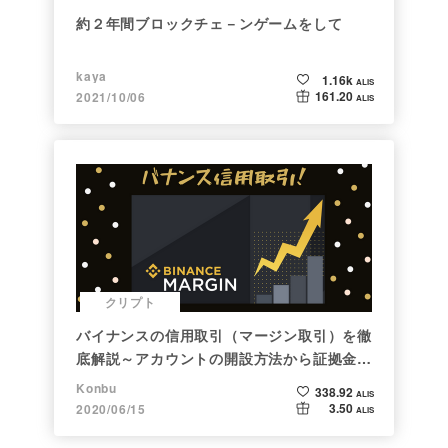
約２年間ブロックチェ－ンゲームをして
kaya
1.16k
ALIS
161.20
2021/10/06
ALIS
クリプト
バイナンスの信用取引（マージン取引）を徹
底解説～アカウントの開設方法から証拠金計
算例まで～
Konbu
338.92
ALIS
3.50
2020/06/15
ALIS