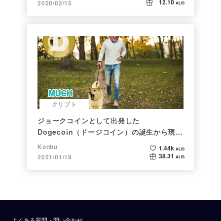
12.10
2020/02/15
ALIS
クリプト
ジョークコインとして出発した
Dogecoin（ドージコイン）の誕生から現在
まで。注目される非証券性🐶
Konbu
1.44k
ALIS
38.31
2021/01/19
ALIS
よくある質問・問い合わせ