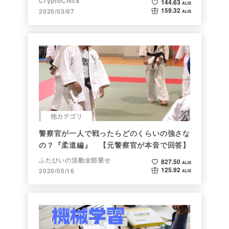
CryptoChick
144.63
ALIS
159.32
2020/03/07
ALIS
他カテゴリ
警察官が一人で戦ったらどのくらいの強さな
の？『柔道編』 【元警察官が本音で回答】
ふたひいの活動全部乗せ
827.50
ALIS
125.92
2020/05/16
ALIS