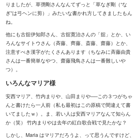
りましたが、草彅剛さんなんてずっと「草なぎ剛（“な
ぎ”は弓ヘンに剪）」みたいな書かれ方してきましたもん
ね。
他にも古舘伊知郎さん、古舘寛治さんの「舘」とか、い
ろんなサイトウさん（斉藤、齊藤、斎藤、齋藤）とか、
注意すべき漢字がたくさんあります（ちなみに斉藤由貴
さんは一番簡単なやつ、齋藤飛鳥さんは一番難しいや
つ）。
いろんなマリア様
安西マリア、竹内まりや、山田まりや──この３つがちゃ
んと書けたら一人前（私も最初はこの原稿で間違えて書
いてましたｗ）。ま、若い人は安西マリアなんて知らん
か（笑） 竹内まりやは去年の紅白歌合戦で見たかな？
しかし、Maria はマリアだろうよ、って思うんですけど、