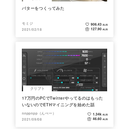
バターをつくってみた
モミジ
906.43
ALIS
127.90
2021/02/18
ALIS
クリプト
17万円のPCでTwitterやってるのはもった
いないのでETHマイニングを始めた話
nnppnpp（んぺー）
1.34k
ALIS
46.60
2021/09/08
ALIS