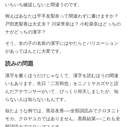
いちいち確認しないと間違うのです。
例えばあなたは平手友梨奈って間違わずに書けますか？
戸田恵梨香は大丈夫？ 川栄李奈は？ 小松菜奈はどっちの
ナがどっちの漢字？
そう、女の子の名前の漢字にはやたらとバリエーション
があってほんとに大変です。
読みの問題
漢字を書くほうだけじゃなくて、漢字を読むほうの間違
いもあります。先日「二宮和也」をニノミヤカズヤと読
んだアナウンサーがいて、びっくり仰天しましたが、知
らない人は知らないもんです。
似たような例では、黒谷友香──全部訓読みでクロタニト
モカ。クロヤユカではありません。黒島結菜──これも全
部訓読みでクロシマユイナ。