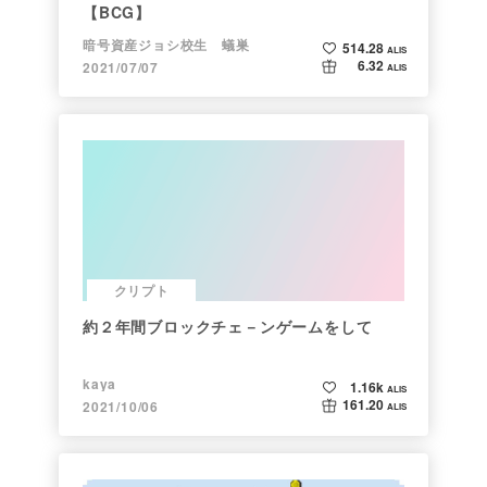
【BCG】
暗号資産ジョシ校生 蟻巣
514.28
ALIS
6.32
2021/07/07
ALIS
クリプト
約２年間ブロックチェ－ンゲームをして
kaya
1.16k
ALIS
161.20
2021/10/06
ALIS