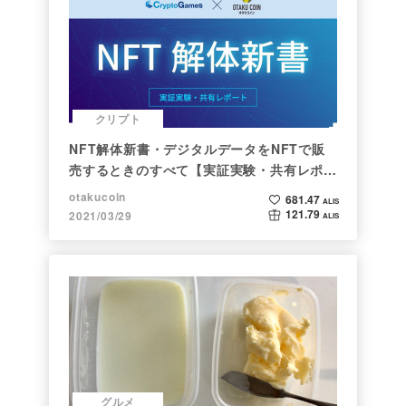
クリプト
NFT解体新書・デジタルデータをNFTで販
売するときのすべて【実証実験・共有レポー
ト】
otakucoin
681.47
ALIS
121.79
2021/03/29
ALIS
グルメ