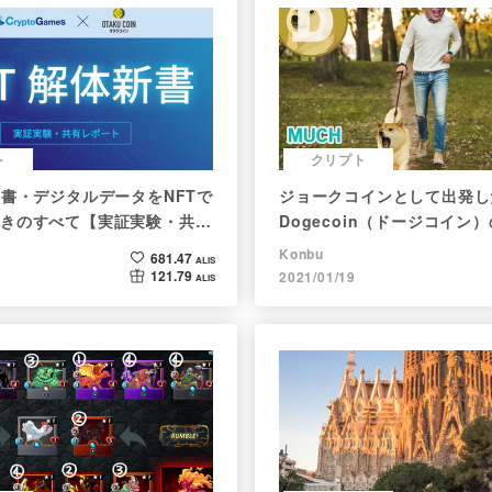
ト
クリプト
新書・デジタルデータをNFTで
ジョークコインとして出発し
きのすべて【実証実験・共有
Dogecoin（ドージコイン
現在まで。注目される非証券
Konbu
681.47
ALIS
121.79
2021/01/19
ALIS