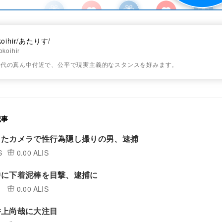
koihir/あたりす/
koihir
世代の真ん中付近で、公平で現実主義的なスタンスを好みます。
記事
したカメラで性行為隠し撮りの男、逮捕
S
0.00 ALIS
中に下着泥棒を目撃、逮捕に
0.00 ALIS
井上尚哉に大注目