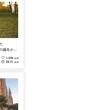
た
）の誕生から
性🐶
1.44k
ALIS
38.31
ALIS