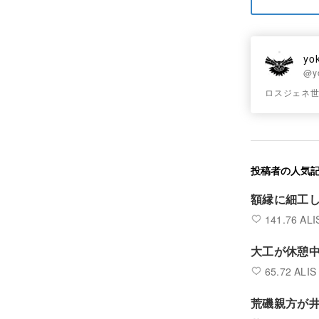
yo
@yo
ロスジェネ
投稿者の人気
額縁に細工
141.76 ALI
大工が休憩
65.72 ALIS
荒磯親方が