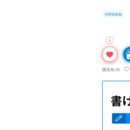
河野防衛相
3
獲得ALIS: