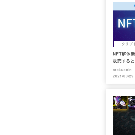
クリプ
NFT解体
販売すると
レポート】
otakucoin
2021/03/29