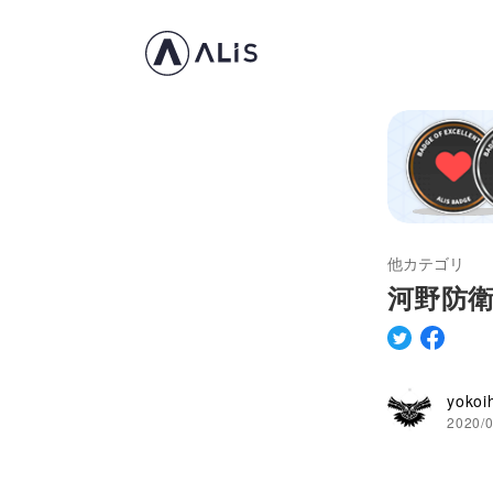
他カテゴリ
河野防
yoko
2020/0