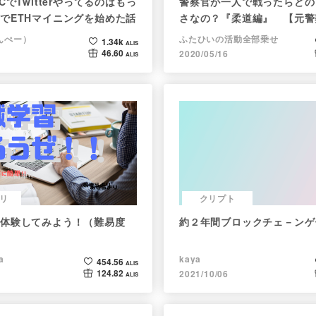
CでTwitterやってるのはもっ
警察官が一人で戦ったらどの
でETHマイニングを始めた話
さなの？『柔道編』 【元警
で回答】
（んぺー）
ふたひいの活動全部乗せ
1.34k
ALIS
46.60
2020/05/16
ALIS
リ
クリプト
体験してみよう！（難易度
約２年間ブロックチェ－ンゲ
a
kaya
454.56
ALIS
124.82
2021/10/06
ALIS