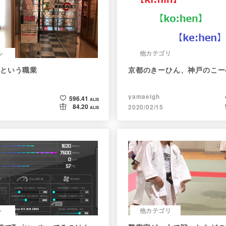
ル
他カテゴリ
という職業
京都のきーひん、神戸のこー
yamaeigh
596.41
ALIS
84.20
2020/02/15
ALIS
ト
他カテゴリ