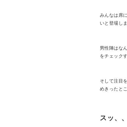
みんなは席
いと登場し
男性陣はな
をチェック
そして注目
めきったと
スッ、