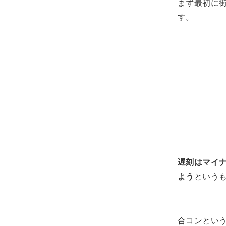
まず最初に
す。
遅刻はマイ
よう
という
合コンとい