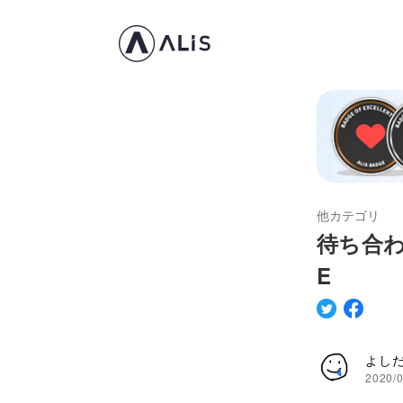
他カテゴリ
待ち合
E
よし
2020/0